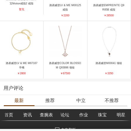
宝Motion戒指2 戒指
路易威登LV & ME M00125
路易威登EMPREINTE Q9
暂无
戒指
R85B 戒指
￥2200
￥28500
路易威登LV & ME M67167
路易威登COLOR BLOSSO
路易威登M00041 项链
手镯
M Q93896 项链
￥2800
￥67500
￥3350
用户评论
最新
推荐
中立
不推荐
首页
资讯
查腕表
论坛
作业
珠宝
明星
去电脑版