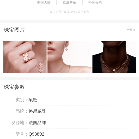
中国大陆
欧洲售价
中国香港
以上为官方媒体公价，仅供参考
珠宝图片
全部
珠宝参数
类别：
项链
品牌：
路易威登
发源地：
法国品牌
型号：
Q93892