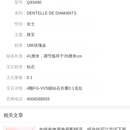
型号：
Q93490
系列：
DENTELLE DE DIAMANTS
性别：
女士
主题：
珠宝
材质：
18K玫瑰金
链条长度：
41厘米，调节炼环于39厘米cm
宝石材质：
钻石
主石重量：
0.1
宝石详情：
4颗FG-VVS级钻石共重0.1克拉
官网电话：
4006588555
相关文章
如何有效避免搭配错误，或许你可以尝试下简