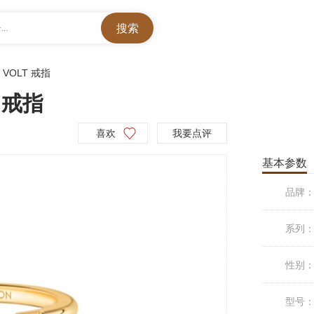
..
V VOLT 戒指
T 戒指
喜欢
我要点评
基本参数
品牌
系列
性别
型号