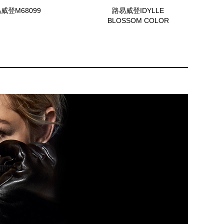
威登M68099
路易威登IDYLLE
BLOSSOM COLOR
BLOSSOM Q9J81K