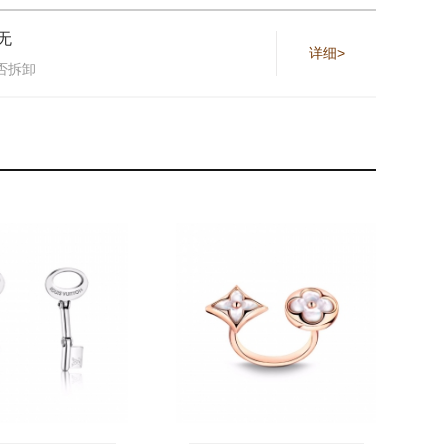
无
详细>
否拆卸