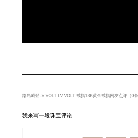
路易威登LV VOLT LV VOLT 戒指18K黄金戒指
网友点评（
0
我来写一段珠宝评论