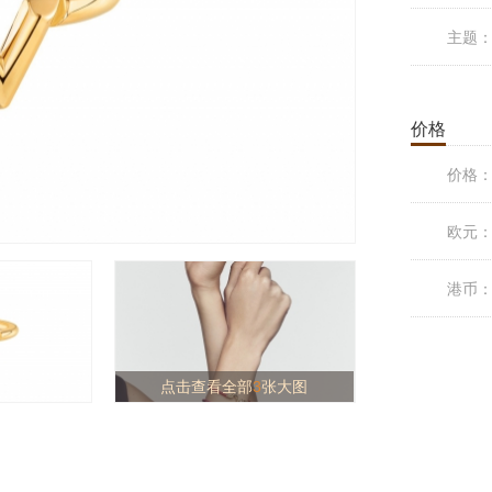
主题
价格
价格
欧元
港币
点击查看全部
3
张大图