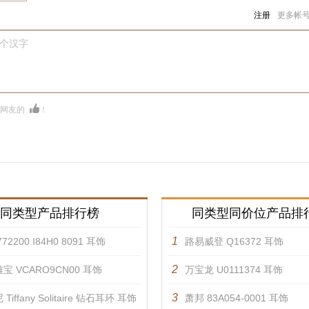
注册
更多帐
0个汉字
多网友的
！
同类型产品排行榜
同类型同价位产品排
1
72200 I84H0 8091 耳饰
路易威登 Q16372 耳饰
2
宝 VCARO9CN00 耳饰
万宝龙 U0111374 耳饰
3
Tiffany Solitaire 钻石耳环 耳饰
萧邦 83A054-0001 耳饰