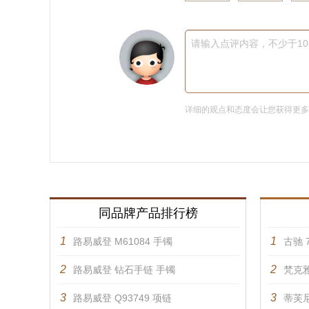
请输入点评内容，不少于1
详细的观点和态度会让您获得更
同品牌产品排行榜
1
1
路易威登 M61084 手镯
古驰 7
2
2
路易威登 钻石手链 手镯
梵克雅
3
3
路易威登 Q93749 项链
蒂芙尼 