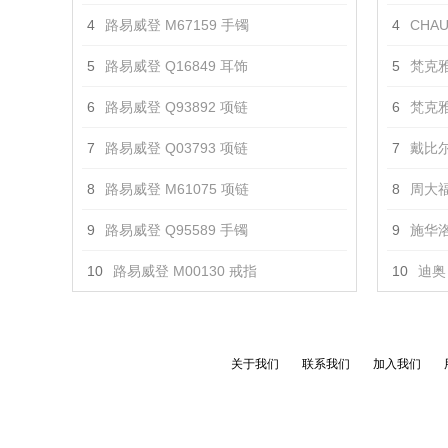
4
路易威登 M67159 手镯
4
CHAU
5
路易威登 Q16849 耳饰
5
梵克雅
6
路易威登 Q93892 项链
6
梵克雅
7
路易威登 Q03793 项链
7
戴比尔
8
路易威登 M61075 项链
8
周大福
9
路易威登 Q95589 手镯
9
施华洛
10
路易威登 M00130 戒指
10
迪奥 
关于我们
联系我们
加入我们