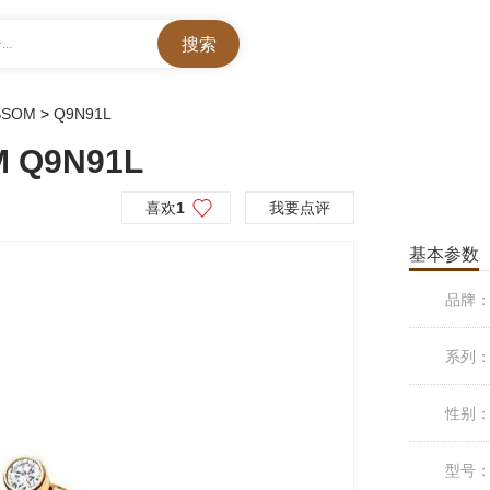
..
SSOM
>
Q9N91L
 Q9N91L
喜欢
1
我要点评
基本参数
品牌
系列
性别
型号