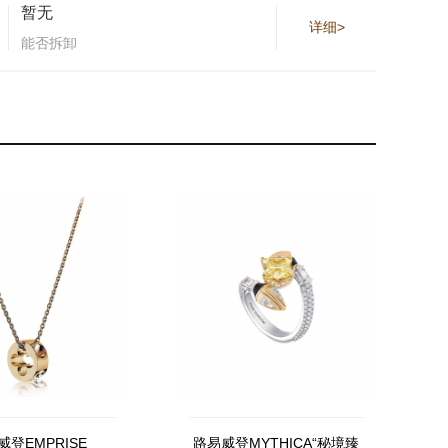
暂无
详细>
能否拆卸
威登EMPRISE
路易威登MYTHICA“秘境臻