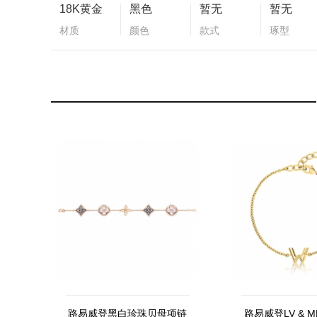
18K黄金
黑色
暂无
暂无
材质
颜色
款式
琢型
路易威登黑白珍珠贝母项链
路易威登LV & ME