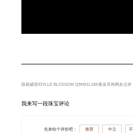
路易威登IDYLLE BLOSSOM Q9N91L18K黄金耳饰
网友点评
我来写一段珠宝评论
先来给个评价吧：
推荐
中立
不