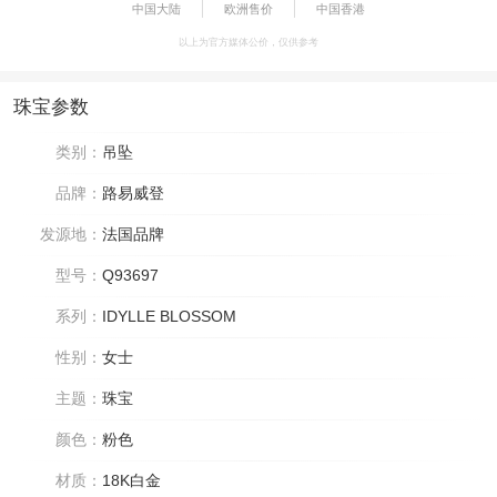
中国大陆
欧洲售价
中国香港
以上为官方媒体公价，仅供参考
珠宝参数
类别：
吊坠
品牌：
路易威登
发源地：
法国品牌
型号：
Q93697
系列：
IDYLLE BLOSSOM
性别：
女士
主题：
珠宝
颜色：
粉色
材质：
18K白金