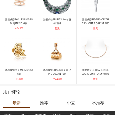
路易威登IDYLLE BLOSSO
路易威登SPIRIT Liberty项
路易威登RIDERS OF TH
M Q9N42F 戒指
链 项链
E KNIGHTS Q97134 吊坠
￥64500
暂无
暂无
路易威登LV & ME M62358
路易威登CHARMS & CHA
路易威登LE DAMIER DE
耳饰
INS Q93391 项链
LOUIS VUITTON玫瑰金镶
钻项链 项链
￥1700
￥44000
暂无
用户评论
最新
推荐
中立
不推荐