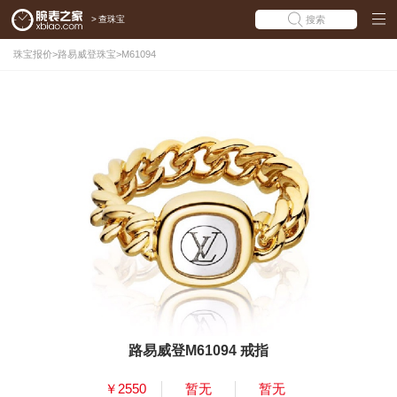
>
查珠宝
搜索
珠宝报价
>
路易威登珠宝
>
M61094
路易威登M61094 戒指
￥2550
暂无
暂无