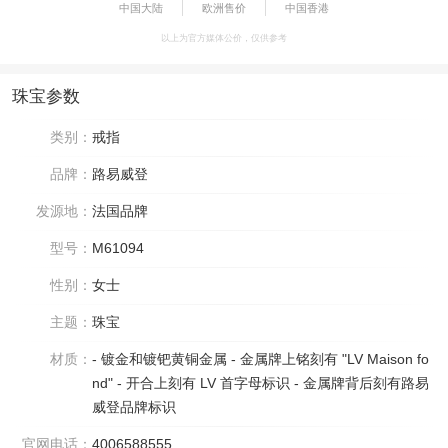
中国大陆
欧洲售价
中国香港
以上为官方媒体公价，仅供参考
珠宝参数
类别：
戒指
品牌：
路易威登
发源地：
法国品牌
型号：
M61094
性别：
女士
主题：
珠宝
材质：
- 镀金和镀钯黄铜金属 - 金属牌上铭刻有 "LV Maison fo
nd" - 开合上刻有 LV 首字母标识 - 金属牌背后刻有路易
威登品牌标识
官网电话：
4006588555