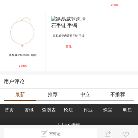
￥3100
路易威登虎睛石手链 手镯
暂无
路易威登M68180 项链
￥4500
用户评论
最新
推荐
中立
不推荐
首页
资讯
查腕表
论坛
作业
珠宝
明星
去电脑版
写评论
©2018腕表之家 m.xbiao.com