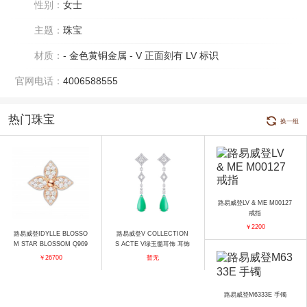
性别：
女士
主题：
珠宝
材质：
- 金色黄铜金属 - V 正面刻有 LV 标识
官网电话：
4006588555
热门珠宝
换一组
路易威登LV & ME M00127
戒指
￥2200
路易威登IDYLLE BLOSSO
路易威登V COLLECTION
M STAR BLOSSOM Q969
S ACTE V绿玉髓耳饰 耳饰
44 耳饰
￥26700
暂无
路易威登M6333E 手镯