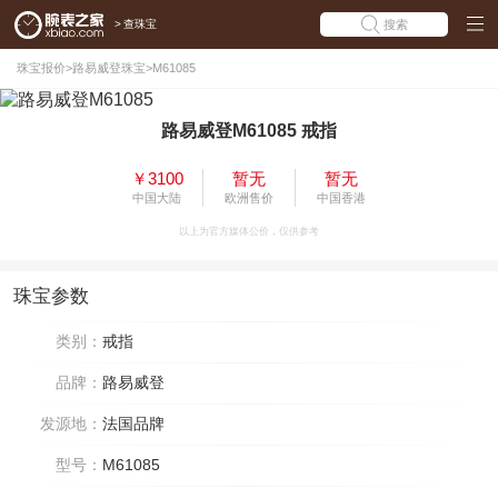
>
查珠宝
搜索
珠宝报价
>
路易威登珠宝
>
M61085
路易威登M61085 戒指
￥3100
暂无
暂无
中国大陆
欧洲售价
中国香港
以上为官方媒体公价，仅供参考
珠宝参数
类别：
戒指
品牌：
路易威登
发源地：
法国品牌
型号：
M61085