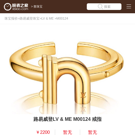
>
查珠宝
搜索
珠宝报价
>
路易威登珠宝
>
LV & ME
>
M00124
路易威登LV & ME M00124 戒指
￥2200
暂无
暂无