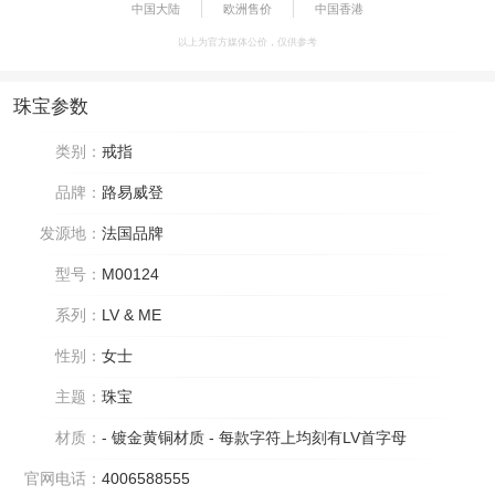
中国大陆
欧洲售价
中国香港
以上为官方媒体公价，仅供参考
珠宝参数
类别：
戒指
品牌：
路易威登
发源地：
法国品牌
型号：
M00124
系列：
LV & ME
性别：
女士
主题：
珠宝
材质：
- 镀金黄铜材质 - 每款字符上均刻有LV首字母
官网电话：
4006588555