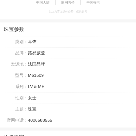
中国大陆
欧洲售价
中国香港
以上为官方媒体公价，仅供参考
珠宝参数
类别：
耳饰
品牌：
路易威登
发源地：
法国品牌
型号：
M61509
系列：
LV & ME
性别：
女士
主题：
珠宝
官网电话：
4006588555