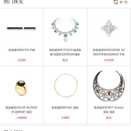
热门珠宝
换一组
路易威登M61704 手镯
路易威登MYTHICA“秘境臻
路易威登MONOGRAM SU
藏”高级珠宝ENIGMA邃影
N&STAR系列Q06418 耳饰
项链 项链
￥2550
暂无
￥23100
路易威登COLOR BLOSSO
路易威登MP1401 项链
路易威登SPIRIT Destiny
M Q9M84F 戒指
项链 项链
￥60000
￥5650
暂无