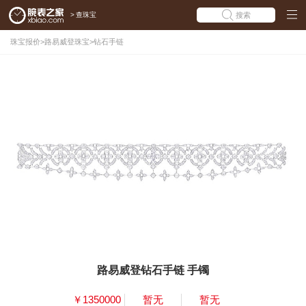
>
查珠宝
搜索
珠宝报价
>
路易威登珠宝
>
钻石手链
路易威登钻石手链 手镯
￥1350000
暂无
暂无