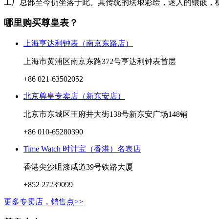
工厂总部至今仍坐落于此。其传统的珐琅彩绘，迷人的镶嵌，机
哪里购买尊皇表？
上海亨达利钟表（南京东路店）
上海市黄浦区南京东路372号亨达利钟表首层
+86 021-63502052
北京尊皇专卖店（新东安店）
北京市东城区王府井大街138号新东安广场148铺
+86 010-65280390
Time Watch 时计宝（香港）名表店
香港尖沙咀漆咸道39号铁路大厦
+852 27239099
更多专卖店，销售点>>