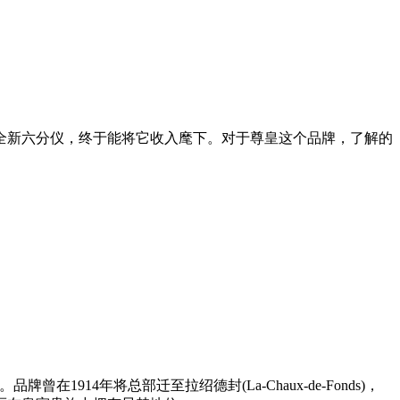
的全新六分仪，终于能将它收入麾下。对于尊皇这个品牌，了解的
史。品牌曾在1914年将总部迁至拉绍德封(La-Chaux-de-Fonds)，