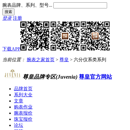
腕表品牌、系列、型号...
登录
注册
下载APP
当前位置：
腕表之家首页
>
尊皇
>
六分仪系类系列
尊皇品牌专区(Juvenia)
尊皇官方网站
品牌首页
系列大全
文章
购表作业
腕表报价
珠宝报价
论坛