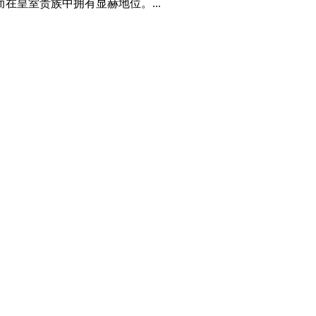
皇室贵族中拥有显赫地位。...