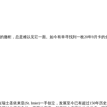
的撤柜，总是难以见它一面。如今有幸寻找到一枚20年9月卡
sheim)在瑞士圣依来亚(St. Imier)一手创立，发展至今已有超过150年历