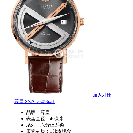
加入对比
尊皇 SXA1.6.096.21
品牌：
尊皇
表盘直径：
40毫米
系列：
六分仪系类
表壳材质：
18k玫瑰金