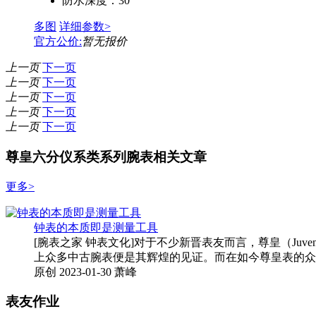
防水深度：
30
多图
详细参数>
官方公价:
暂无报价
上一页
下一页
上一页
下一页
上一页
下一页
上一页
下一页
上一页
下一页
尊皇六分仪系类系列腕表相关文章
更多>
钟表的本质即是测量工具
[腕表之家 钟表文化]对于不少新晋表友而言，尊皇（Ju
上众多中古腕表便是其辉煌的见证。而在如今尊皇表的众
原创
2023-01-30
萧峰
表友作业