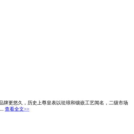
断代”品牌更悠久，历史上尊皇表以珐琅和镶嵌工艺闻名，二级市场
..
查看全文>>