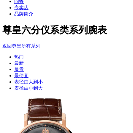
问答
专卖店
品牌简介
尊皇六分仪系类系列腕表
返回尊皇所有系列
热门
最新
最贵
最便宜
表径由大到小
表径由小到大