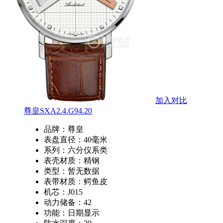
加入对比
尊皇SXA2.4.G94.20
品牌：
尊皇
表盘直径：
40毫米
系列：
六分仪系类
表壳材质：
精钢
类型：
暂无数据
表带材质：
鳄鱼皮
机芯：
J015
动力储备：
42
功能：
日期显示