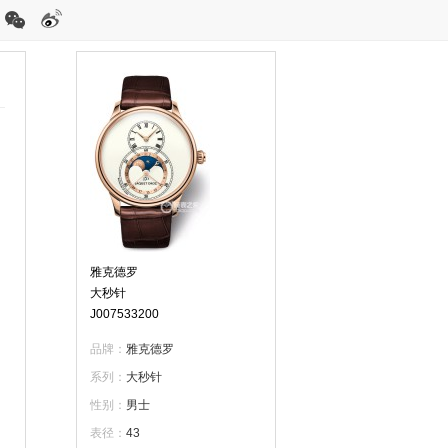
雅克德罗
大秒针
J007533200
品牌：
雅克德罗
系列：
大秒针
性别：
男士
表径：
43