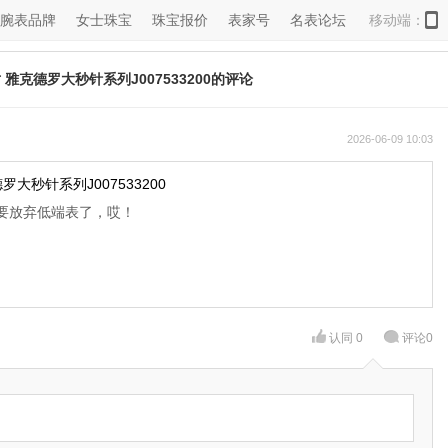
腕表品牌
女士珠宝
珠宝报价
表家号
名表论坛
移动端：
对 雅克德罗大秒针系列J007533200的评论
2026-06-09 10:03
罗大秒针系列J007533200
要放弃低端表了，哎！
认同
0
评论
0
◆
◆