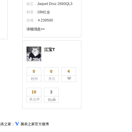
机芯：
Jaquet Droz 2660QL3
材质：
18k红金
价格：
￥239500
详细消息>>
江宝T
0
0
4
粉丝
关注
10
3
表点评
被
腕表之家：
腕表之家官方微博