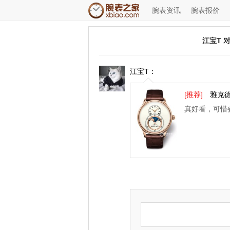
腕表资讯
腕表报价
江宝T 
江宝T：
◆
◆
[推荐]
雅克德
真好看，可惜