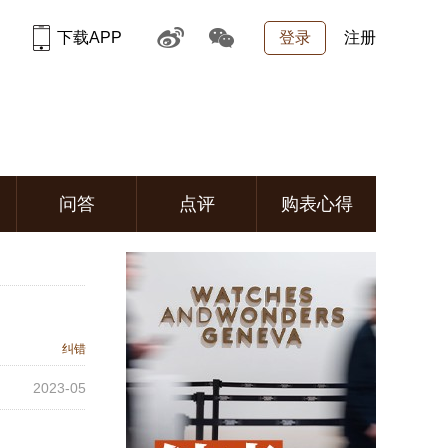
下载APP
登录
注册
问答
点评
购表心得
纠错
2023-05