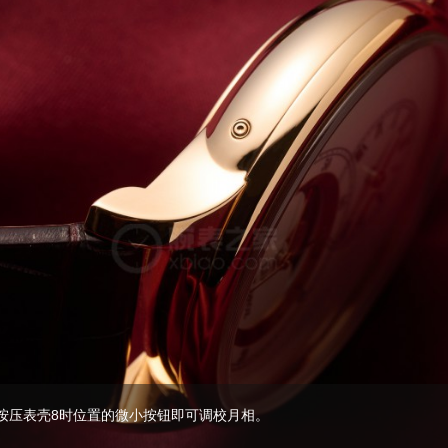
火珐琅月相大秒针腕表，保留了大秒针系列一贯简约
8世纪的设计，如今200多年过去表盘比例从未改变。