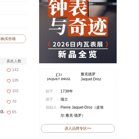
布购买价格
喜欢人数
142
雅克德罗
Jaquet Droz
105
102
始于 ：
1738年
源于 ：
瑞士
70
创始人：
Pierre Jaquet-Droz（皮埃
3-
65
尔·雅克·德罗）
进入品牌专区>>