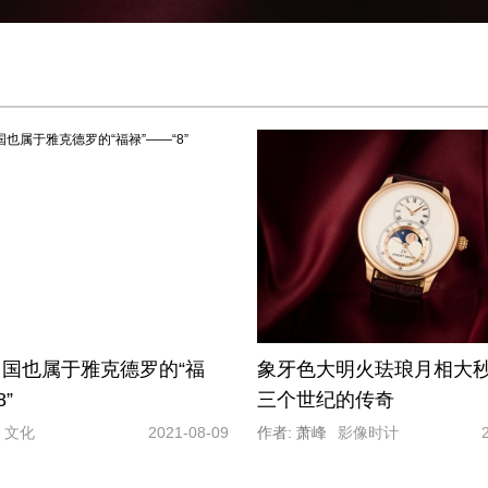
高级制表领域的设计典范之一。（腕表型号：
国也属于雅克德罗的“福
象牙色大明火珐琅月相大秒
8”
三个世纪的传奇
文化
2021-08-09
作者: 萧峰
影像时计