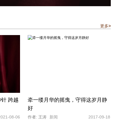
更多
>
针 跨越
牵一缕月华的摇曳，守得这岁月静
好
2021-08-06
作者: 王涛
新闻
2017-09-18