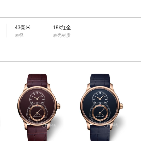
43毫米
18k红金
表径
表壳材质