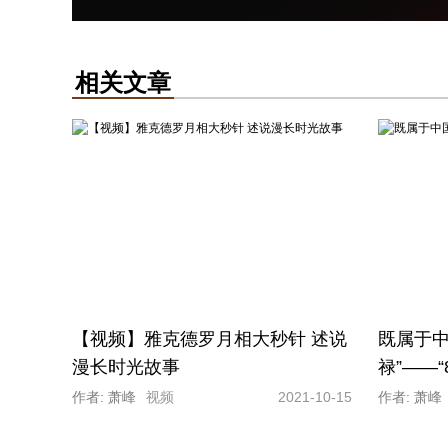
如今，雅克德罗独特的大秒针表盘已然成为
J007523200）
相关文章
【视频】雅克德罗月相大秒针 述说
既属于中
漫长时光故事
禄”——“
作者: 萧峰
视频
2021-10-15
作者: 萧峰