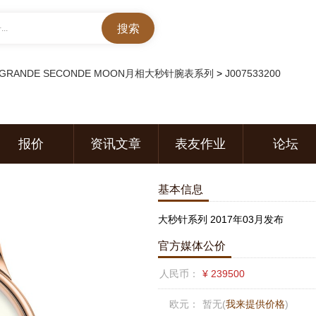
..
GRANDE SECONDE MOON月相大秒针腕表系列
>
J007533200
报价
资讯文章
表友作业
论坛
基本信息
大秒针系列 2017年03月发布
官方媒体公价
人民币：
¥ 239500
欧元：
暂无(
我来提供价格
)