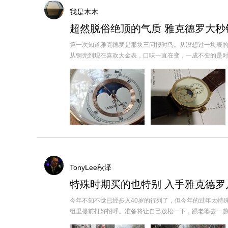
我是木木
超然脱俗绝顶的气质 雅克德罗大秒
第一次知道雅克德罗是那块三问报时鸟。从没想过一块表的
从钢壳到现在喜欢大金表，口味一直在变，一成不变的是对雅克德
TonyLee秋泽
特殊时期买的也特别 入手雅克德罗
今年不知不觉已经步入40岁的行列了，但今年的过年太特
组里提前打好招呼。准备将让自己放松一下，跟老婆去一趟期待多