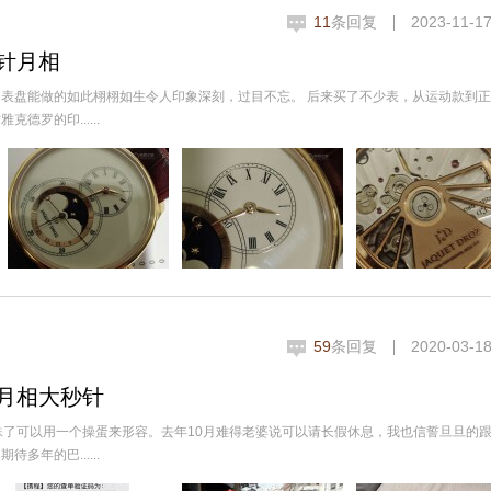
11
条回复
2023-11-17
针月相
表盘能做的如此栩栩如生令人印象深刻，过目不忘。 后来买了不少表，从运动款到
罗的印......
59
条回复
2020-03-18
月相大秒针
殊了可以用一个操蛋来形容。去年10月难得老婆说可以请长假休息，我也信誓旦旦的
年的巴......