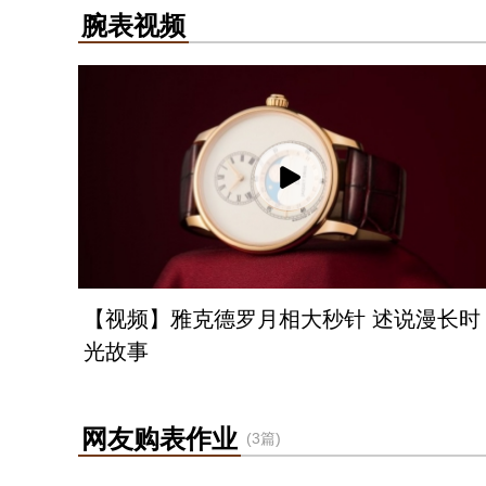
腕表视频
【视频】雅克德罗月相大秒针 述说漫长时
光故事
网友购表作业
(3篇)