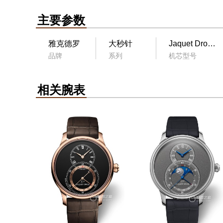
主要参数
雅克德罗
大秒针
Jaquet Droz 2660QL3
品牌
系列
机芯型号
相关腕表