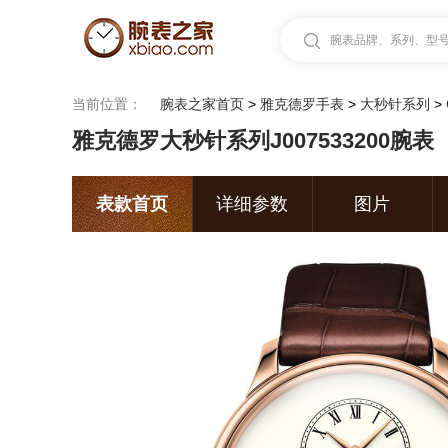
腕表品牌、系列、型号.
当前位置：
腕表之家首页
>
雅克德罗手表
>
大秒针系列
>
雅克德罗大秒针系列J007533200腕表
表款首页
详细参数
图片