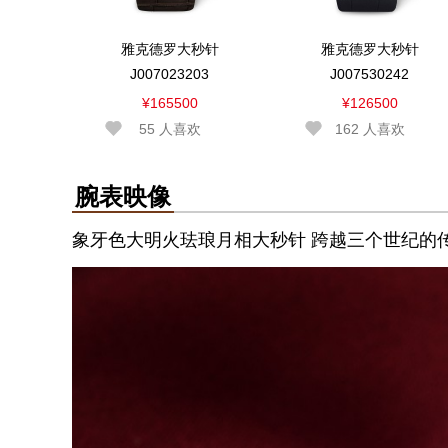
雅克德罗大秒针
雅克德罗大秒针
J007023203
J007530242
¥165500
¥126500
55
人喜欢
162
人喜欢
腕表映像
象牙色大明火珐琅月相大秒针 跨越三个世纪的