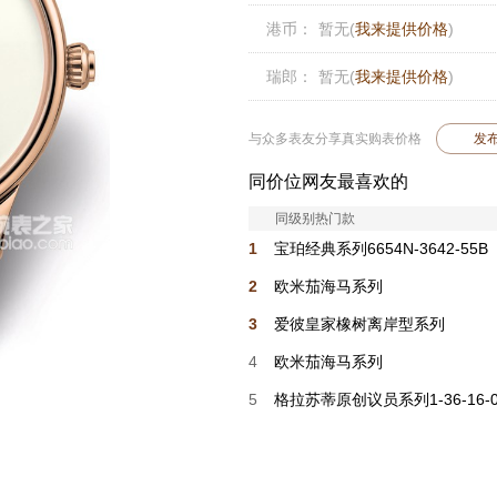
港币：
暂无(
我来提供价格
)
瑞郎：
暂无(
我来提供价格
)
与众多表友分享真实购表价格
发
同价位网友最喜欢的
同级别热门款
1
宝珀经典系列6654N-3642-55B
2
欧米茄海马系列
210.62.42.20.01.003
3
爱彼皇家橡树离岸型系列
15720ST.OO.A403CA.01
4
欧米茄海马系列
210.52.42.20.04.001
5
格拉苏蒂原创议员系列1-36-16-0
05-01