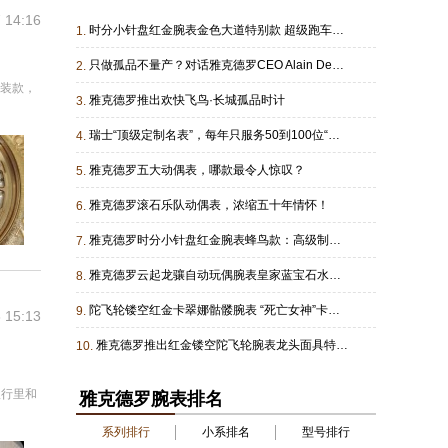
 14:16
时分小针盘红金腕表金色大道特别款 超级跑车车主社圈 x 雅克德罗
1.
只做孤品不量产？对话雅克德罗CEO Alain Delamuraz 深挖雅克德罗高端私人定制布局
2.
正装款，
雅克德罗推出欢快飞鸟·长城孤品时计
3.
瑞士“顶级定制名表”，每年只服务50到100位“富豪”
4.
雅克德罗五大动偶表，哪款最令人惊叹？
5.
雅克德罗滚石乐队动偶表，浓缩五十年情怀！
6.
雅克德罗时分小针盘红金腕表蜂鸟款：高级制表领域的花艺复兴
7.
雅克德罗云起龙骧自动玩偶腕表皇家蓝宝石水晶欧泊石版时光旅人
8.
陀飞轮镂空红金卡翠娜骷髅腕表 “死亡女神”卡翠娜的时计与繁花
9.
 15:13
雅克德罗推出红金镂空陀飞轮腕表龙头面具特别款
10.
跟行里和
雅克德罗腕表排名
系列排行
小系排名
型号排行