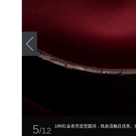
1
[腕表之家 影像时计]雅克德罗象牙色大明
/12
内敛的气质，“8”字福禄型表盘源于品牌1