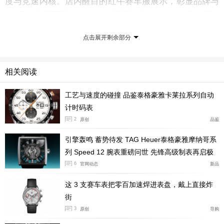
度与竞速内核。店内醒目的红牛赛车服展示，彰显品牌与
F1 运动的深厚联结。中央玻璃展柜内，2026 年度全新时
计与品牌经典杰作交相辉映，从赛道计时到腕间臻品的传
点击展开剩余部分
承脉络清晰可辨，让每一位到访者沉浸式领略精密机械的
匠心质感与品牌先锋内核。
相关阅读
工艺与速度的碰撞 品鉴泰格豪雅卡莱拉系列自动
计时码表
2
原创
品鉴
引擎轰鸣 蓄势待发 TAG Heuer泰格豪雅摩纳哥系
列 Speed 12 腕表重磅问世 先锋高级制表再启极
速篇章
6
官网动态
新品
这 3 支赛车表把零百加速焊进表盘，戴上直接炸
街
3
原创
导购