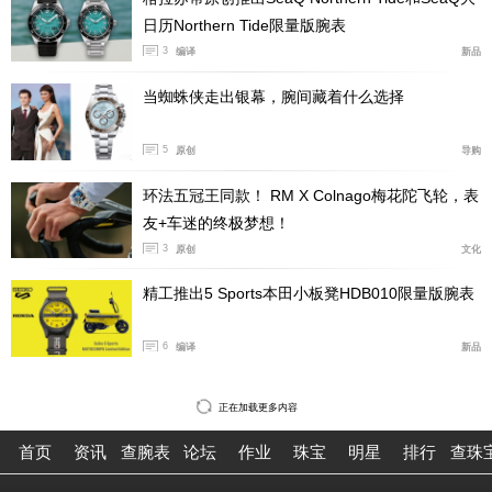
日历Northern Tide限量版腕表
3
编译
新品
当蜘蛛侠走出银幕，腕间藏着什么选择
5
原创
导购
环法五冠王同款！ RM X Colnago梅花陀飞轮，表
友+车迷的终极梦想！
3
原创
文化
精工推出5 Sports本田小板凳HDB010限量版腕表
6
编译
新品
正在加载更多内容
首页
资讯
查腕表
论坛
作业
珠宝
明星
排行
查珠