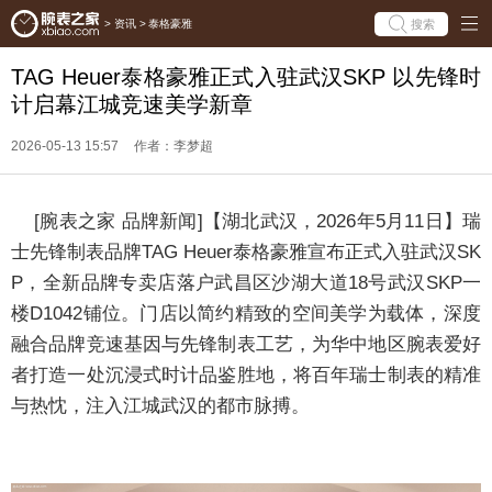
搜索
>
资讯
>
泰格豪雅
TAG Heuer泰格豪雅正式入驻武汉SKP 以先锋时
计启幕江城竞速美学新章
2026-05-13 15:57
作者：李梦超
[
腕表之家
品牌新闻]
【湖北武汉，2026年5月11日】瑞
士先锋制表品牌TAG Heuer泰格豪雅宣布正式入驻武汉SK
P，全新品牌专卖店落户武昌区沙湖大道18号武汉SKP一
楼D1042铺位。门店以简约精致的空间美学为载体，深度
融合品牌竞速基因与先锋制表工艺，为华中地区腕表爱好
者打造一处沉浸式时计品鉴胜地，将百年瑞士制表的精准
与热忱，注入江城武汉的都市脉搏。