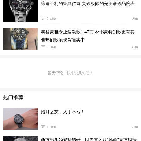
开业盛典之际，泰格豪雅携2026 “钟表与奇迹” 日内瓦
缔造不朽的经典传奇 突破极限的完美奢侈品腕表
高级钟表展首发力作——全新泰格豪雅摩纳哥系列计时码
0
表，呈现初代蓝、竞速绿两款时计，续写方形时计的传奇
转载
品鉴
篇章。其中，初代蓝款灵感源自1971年电影《极速狂飙》
泰格豪雅专业运动款1.47万 林书豪特别款更有其
（Le Mans）中史蒂夫·麦昆佩戴的传奇时计，复刻经典韵
他热们款项现货售卖中
味的同时融入现代工艺；竞速绿款则汲取经典英国赛车配
0
原创
行情
色精髓，采用太阳纹磨砂与漆面双重工艺，质感细腻出
众。两款时计均搭载泰格豪雅自制TH20-11机芯，在延续
摩纳哥系列标志性方形轮廓的基础上，以升级机械配置平
暂无评论，快来说几句吧！
衡复古与实用，彰显品牌在计时领域的深厚积淀。
热门推荐
皓月之灰，入手不亏！
7
原创
品鉴
两万出头的双秒追针，国表真的敢“挑衅”百万级瑞