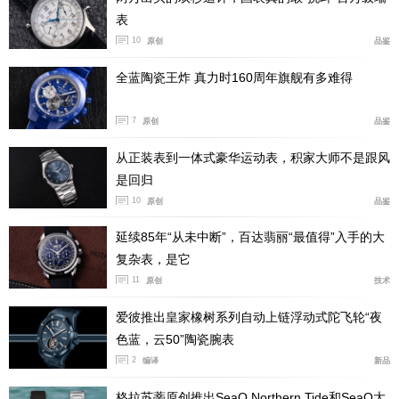
表
10
原创
品鉴
全蓝陶瓷王炸 真力时160周年旗舰有多难得
7
原创
品鉴
从正装表到一体式豪华运动表，积家大师不是跟风
是回归
10
原创
品鉴
延续85年“从未中断”，百达翡丽“最值得”入手的大
复杂表，是它
11
原创
技术
爱彼推出皇家橡树系列自动上链浮动式陀飞轮“夜
色蓝，云50”陶瓷腕表
2
编译
新品
格拉苏蒂原创推出SeaQ Northern Tide和SeaQ大