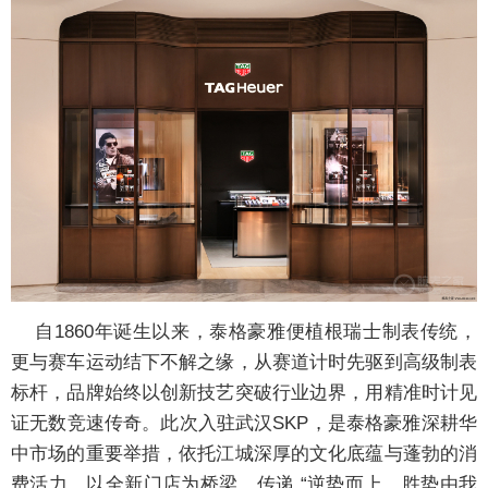
自1860年诞生以来，泰格豪雅便植根瑞士制表传统，
更与赛车运动结下不解之缘，从赛道计时先驱到高级制表
标杆，品牌始终以创新技艺突破行业边界，用精准时计见
证无数竞速传奇。此次入驻武汉SKP，是泰格豪雅深耕华
中市场的重要举措，依托江城深厚的文化底蕴与蓬勃的消
费活力，以全新门店为桥梁，传递 “逆势而上，胜势由我