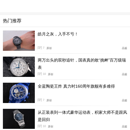
热门推荐
皓月之灰，入手不亏！
7
原创
品鉴
两万出头的双秒追针，国表真的敢“挑衅”百万级瑞
表
10
原创
品鉴
全蓝陶瓷王炸 真力时160周年旗舰有多难得
7
原创
品鉴
从正装表到一体式豪华运动表，积家大师不是跟风
是回归
10
原创
品鉴