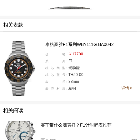
相关表款
泰格豪雅F1系列WBY111G.BA0042
￥17700
价
格：
F1
系
列：
光动能
机
芯
类
型：
TH50-00
机
芯
型
号：
表背镌刻印第500大奖赛标志和砖块图案，以此致敬1
38mm
表
径：
详情 >
精钢
表
壳
材
质：
909年最初铺设的赛道及其昵称“砖厂”。表壳内置TH50-00
太阳能石英机芯，从自然光和人造光中汲取能量。充满电
后，可提供10个月长效续航。电池寿命长达15年，经久耐
相关阅读
用。
赛车带什么腕表好？F1计时码表推荐
0