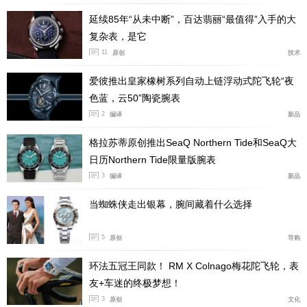
延续85年“从未中断”，百达翡丽“最值得”入手的大
复杂表，是它
11
原创
技术
爱彼推出皇家橡树系列自动上链浮动式陀飞轮“夜
色蓝，云50”陶瓷腕表
2
编译
新品
格拉苏蒂原创推出SeaQ Northern Tide和SeaQ大
日历Northern Tide限量版腕表
3
编译
新品
当蜘蛛侠走出银幕，腕间藏着什么选择
5
原创
导购
环法五冠王同款！ RM X Colnago梅花陀飞轮，表
友+车迷的终极梦想！
3
原创
文化