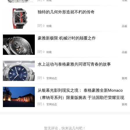
转载
导购
独特的几何外形造就不朽的传奇
0
转载
品鉴
豪雅新极限:机械计时的颠覆之作
0
转载
品鉴
水上运动与泰格豪雅共同谱写青春的故事
TAG Heuer泰格豪雅F1系列Solargraph太阳能印第50
1
官网动态
新闻
0腕表随附喷砂精钢表链，搭配带有双重安全按钮和三个
从银幕光影到现实之境： 泰格豪雅全新Monaco
微调孔的折叠式表扣。据悉，该腕表限量发行1,100枚，
（摩纳哥系列）限量版腕表 于法国勒芒荣耀呈现
标价17.500港元。（图/文 腕表之家 许朝阳）
1
官网动态
新闻
暂无评论，快来说几句吧！