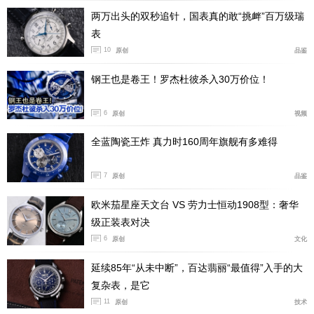
两万出头的双秒追针，国表真的敢“挑衅”百万级瑞
表
10
原创
品鉴
泰格豪雅传承总监Nicholas Biebuyck表示：“史蒂夫·
麦昆在电影《勒芒》中佩戴豪雅摩纳哥腕表产生了深远的
钢王也是卷王！罗杰杜彼杀入30万价位！
文化影响，此后数十年持续回响，对该系列腕表成就如今
6
原创
视频
的经典地位起到了至关重要的作用。Don Nunley持有的最
后一枚腕表以及珍贵的文献资料，在一直追寻电影拍摄期
全蓝陶瓷王炸 真力时160周年旗舰有多难得
间所用腕表的群体中，已成为一种神秘的存在。因此，能
够亲眼见证这枚腕表亮相拍卖市场，并借此机会以全新方
7
原创
品鉴
式了解这些腕表的历史，真是一个不可思议的时刻。”
欧米茄星座天文台 VS 劳力士恒动1908型：奢华
级正装表对决
随同这枚腕表一起拍卖的，还有一个保险箱，箱内装
6
原创
文化
有大量与电影制作道具相关的文件。据悉，该腕表拍前估
价50万至100万美元。（图/文 腕表之家 许朝阳）
延续85年“从未中断”，百达翡丽“最值得”入手的大
复杂表，是它
11
原创
技术