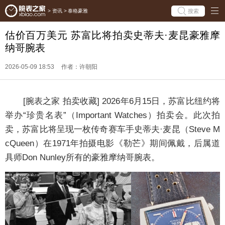
搜索
>
资讯
>
泰格豪雅
估价百万美元 苏富比将拍卖史蒂夫·麦昆豪雅摩
纳哥腕表
2026-05-09 18:53
作者：许朝阳
[腕表之家 拍卖收藏] 2026年6月15日，苏富比纽约将
举办“珍贵名表”（Important Watches）拍卖会。此次拍
卖，苏富比将呈现一枚传奇赛车手史蒂夫·麦昆（Steve M
cQueen）在1971年拍摄电影《勒芒》期间佩戴，后属道
具师Don Nunley所有的豪雅摩纳哥腕表。