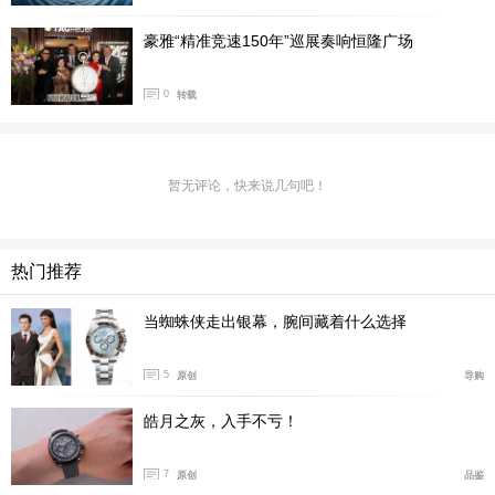
豪雅“精准竞速150年”巡展奏响恒隆广场
2020年，富艺斯拍卖了史蒂夫·麦昆赠予机械师Hai
0
转载
g Altounian的豪雅摩纳哥Ref..1133B腕表。该腕表表背镌
刻“TO HAIG Le MANS 1970”字样，成交价达到2,208,000
美元，创下历史记录。
暂无评论，快来说几句吧！
热门推荐
当蜘蛛侠走出银幕，腕间藏着什么选择
5
原创
导购
皓月之灰，入手不亏！
7
原创
品鉴