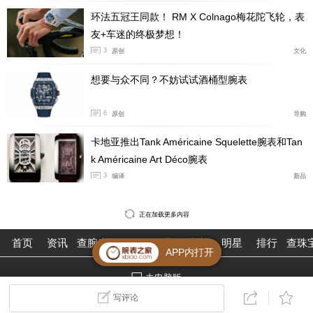
环法五冠王同款！ RM X Colnago梅花陀飞轮，表
友+车迷的终极梦想！
3
原创
文化
想要与众不同？不妨试试酒桶型腕表
6
原创
导购
卡地亚推出Tank Américaine Squelette腕表和Tan
k Américaine Art Déco腕表
3
编译
新品
正在加载更多内容
首页
资讯
查腕表
论坛
作业
珠宝
明星
排行
查珠
APP内打开
去电脑版
©2026腕表之家 m.xbiao.com
写评论