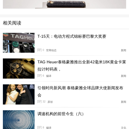
相关阅读
T-15天：电动方程式锦标赛巴黎大奖赛
0
官网动态
新闻
TAG Heuer泰格豪雅推出全新42毫米18K黄金卡莱
拉计时码表，
6
编译
新闻
引领时尚新风潮 泰格豪雅全球品牌大使新闻发布
会
32
原创
新闻
调速机构的前世今生（六）
8
编译
文化