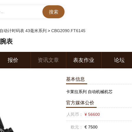
..
自动计时码表 43毫米系列
>
CBG2090.FT6145
5腕表
报价
资讯文章
表友作业
论坛
基本信息
卡莱拉系列 自动机械机芯
官方媒体公价
人民币：
¥ 56600
欧元：
€ 7500