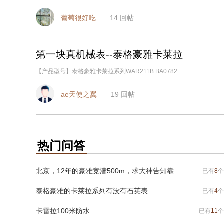
葡萄很好吃
14
回帖
第一块真机械表--泰格豪雅卡莱拉
【产品型号】泰格豪雅卡莱拉系列WAR211B.BA0782 ...
ae天使之翼
19
回帖
热门问答
北京，12年的豪雅竞潜500m，求大神告知靠谱保养维修的地方，感谢
已有
8
个
泰格豪雅的卡莱拉系列有没有石英表
已有
4
个
卡雷拉100米防水
已有
11
个