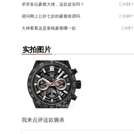
求求各位豪雅大佬，这款皮实吗？
已有
22
个
请问网上公价七折的豪雅靠谱吗
已有
10
个
大神看看这是泰格豪雅哪一款
已有
5
个
实拍图片
我来点评这款腕表