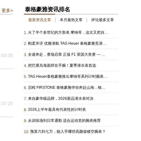
泰格豪雅资讯排名
更多>
最新资讯文章
本月最热文章
评论最多文章
火了半个多世纪的方形表 摩纳哥，这次又把自己进化了一遍！
1.
刚柔并济 优雅潜航 TAG Heuer 泰格豪雅竞潜系列 Professional 300 日历型腕表 雅致问世
2.
全速奔赴，赛场启章 正值 F1 英国大奖赛 — 银石赛道，TAG Heuer泰格豪雅盛大举办燃擎之夜活动，致敬品牌积淀深厚的赛车运动传承
3.
:04:30
把巴厘岛海面焊在手腕！夏季潜水表首选
4.
TAG Heuer泰格豪雅推出摩纳哥系列计时腕表2026年古德伍德速度节限量版
5.
启程 FIRSTONE 泰格豪雅伴你奔赴山海，铭刻青春第一枚专属印记
6.
来自豪华级品牌，2026新品潜水表对决
7.
:47:20
2026上半年最具有代表性的计时表
8.
从训练场到日常通勤 适合运动党的腕表推荐
9.
预算六到七万，能入手哪些高颜值镂空腕表？
10.