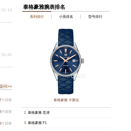
泰格豪雅腕表排名
:01:19
系列排行
小系排名
型号排行
:50:40
提问>>
7
个回答
泰格豪雅 卡莱拉
3
个回答
2.
泰格豪雅 竞潜
3.
泰格豪雅 F1
3
个回答