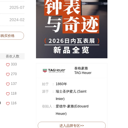
2025-07
2024-02
布购买价格
喜欢人数
333
泰格豪雅
TAG Heuer
270
137
始于 ：
1860年
源于 ：
瑞士圣伊蜜儿 (Saint
118
Imier)
0
116
创始人：
爱德华·豪雅(Edouard
Heuer)
进入品牌专区>>