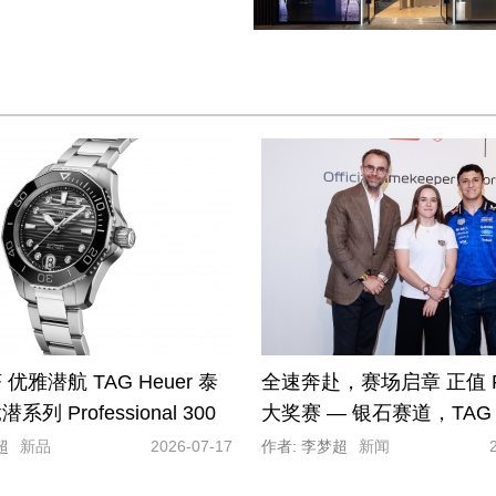
优雅潜航 TAG Heuer 泰
全速奔赴，赛场启章 正值 F
列 Professional 300
大奖赛 — 银石赛道，TAG 
表 雅致问世
格豪雅盛大举办燃擎之夜
超
新品
2026-07-17
作者: 李梦超
新闻
敬品牌积淀深厚的赛车运