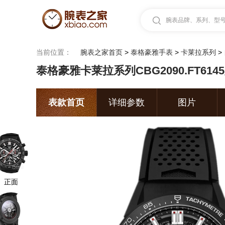
腕表品牌、系列、型号.
当前位置：
腕表之家首页
>
泰格豪雅手表
>
卡莱拉系列
>
泰格豪雅卡莱拉系列CBG2090.FT614
表款首页
详细参数
图片
正面