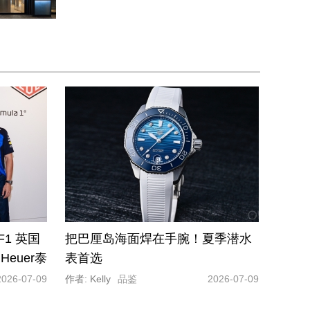
1 英国
把巴厘岛海面焊在手腕！夏季潜水
Heuer泰
表首选
活动，致
2026-07-09
作者: Kelly
品鉴
2026-07-09
动传承