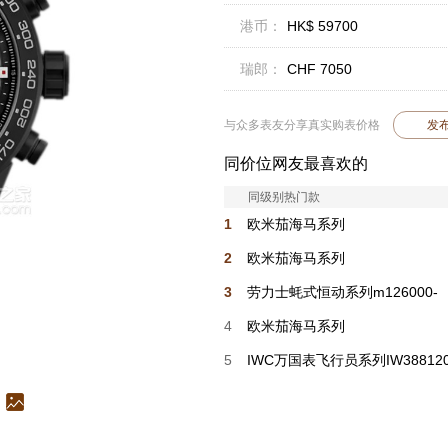
港币：
HK$ 59700
瑞郎：
CHF 7050
与众多表友分享真实购表价格
发
同价位网友最喜欢的
同级别热门款
1
欧米茄海马系列
220.32.41.21.03.001
2
欧米茄海马系列
210.30.42.20.01.018
3
劳力士蚝式恒动系列m126000-
0016
4
欧米茄海马系列
220.32.38.20.03.001
5
IWC万国表飞行员系列IW38812