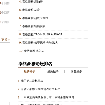
4.
泰格豪雅 摩纳哥
4
个回答
5.
泰格豪雅 林肯
6
个回答
6.
泰格豪雅 超级卡莱拉
6
个回答
7.
泰格豪雅 智能腕表
8.
泰格豪雅 TAG HEUER AUTAVIA
更多>
9.
泰格豪雅 梅赛德斯-奔驰SLR
10.
泰格豪雅 高尔夫
泰格豪雅论坛排名
最新帖子
最热帖子
回复最多
我的第二块机械表
1.
有转让豪雅卡莱拉钢表带的吗？
2.
一只诚意满满的腕表，拿下泰格豪雅摩纳哥
3.