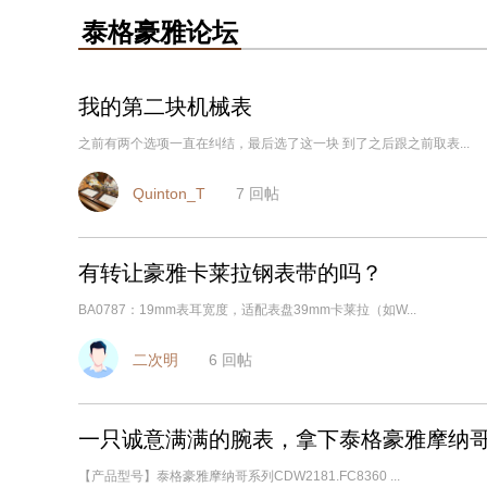
泰格豪雅论坛
我的第二块机械表
之前有两个选项一直在纠结，最后选了这一块 到了之后跟之前取表...
Quinton_T
7
回帖
有转让豪雅卡莱拉钢表带的吗？
BA0787：19mm表耳宽度，适配表盘39mm卡莱拉（如W...
二次明
6
回帖
一只诚意满满的腕表，拿下泰格豪雅摩纳
【产品型号】泰格豪雅摩纳哥系列CDW2181.FC8360 ...