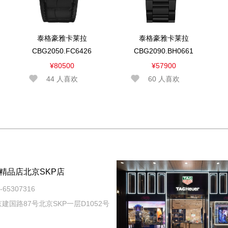
泰格豪雅卡莱拉
泰格豪雅卡莱拉
CBG2050.FC6426
CBG2090.BH0661
¥80500
¥57900
44
人喜欢
60
人喜欢
精品店北京SKP店
65307316
建国路87号北京SKP一层D1052号