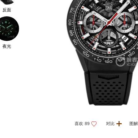
反面
夜光
喜欢
89
对比
图解