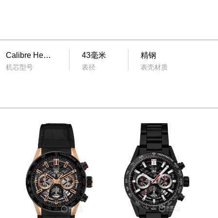
Calibre Heuer 02
43毫米
精钢
机芯型号
表径
表壳材质