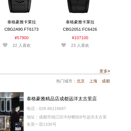
泰格豪雅卡莱拉
泰格豪雅卡莱拉
CBG2A90.FT6173
CBG2051.FC6426
¥57900
¥107100
22
人喜欢
23
人喜欢
更多
>
热门城市：
北京
上海
成都
泰格豪雅精品店成都远洋太古里店
电话：028-86118687
地址：成都市锦江区中纱帽街8号远洋太古里
东里一层1330号