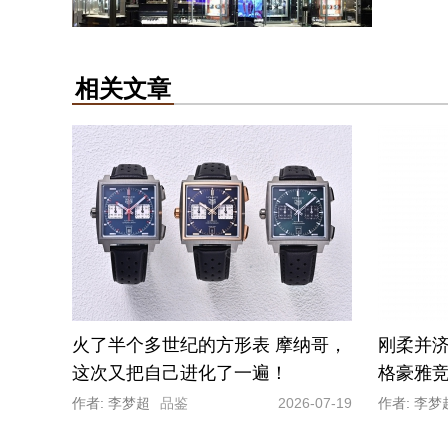
相关文章
火了半个多世纪的方形表 摩纳哥，
刚柔并济 
这次又把自己进化了一遍！
格豪雅竞潜系
日历型腕
作者: 李梦超
品鉴
2026-07-19
作者: 李梦