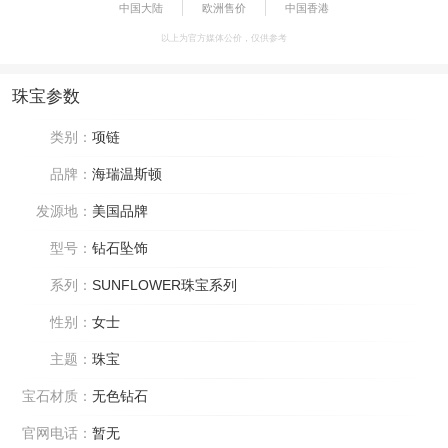
中国大陆
欧洲售价
中国香港
以上为官方媒体公价，仅供参考
珠宝参数
类别：
项链
品牌：
海瑞温斯顿
发源地：
美国品牌
型号：
钻石坠饰
系列：
SUNFLOWER珠宝系列
性别：
女士
主题：
珠宝
宝石材质：
无色钻石
官网电话：
暂无