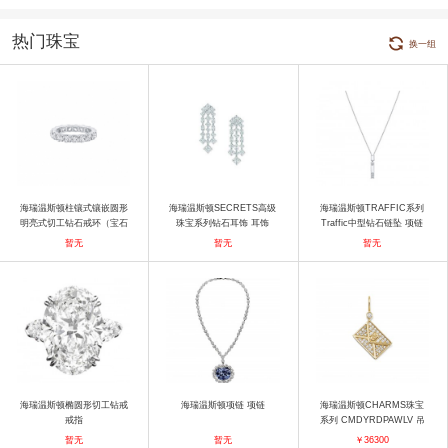
热门珠宝
换一组
海瑞温斯顿柱镶式镶嵌圆形
海瑞温斯顿SECRETS高级
海瑞温斯顿TRAFFIC系列
明亮式切工钻石戒环（宝石
珠宝系列钻石耳饰 耳饰
Traffic中型钻石链坠 项链
总重2.70克拉） 戒指
暂无
暂无
暂无
海瑞温斯顿椭圆形切工钻戒
海瑞温斯顿项链 项链
海瑞温斯顿CHARMS珠宝
戒指
系列 CMDYRDPAWLV 吊
坠
暂无
暂无
￥36300