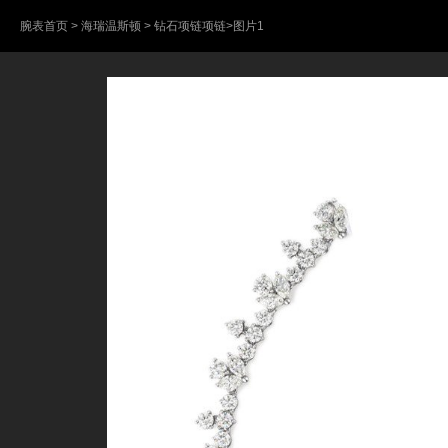
腕表首页
>
海瑞温斯顿
>
钻石项链项链
>图片1