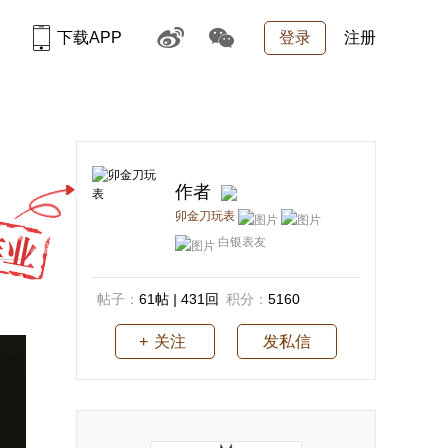
下载APP
登录
注册
作者
卯金刀玩表
白银表友
帖子：
61帖
|
431回
积分：
5160
关注
发私信