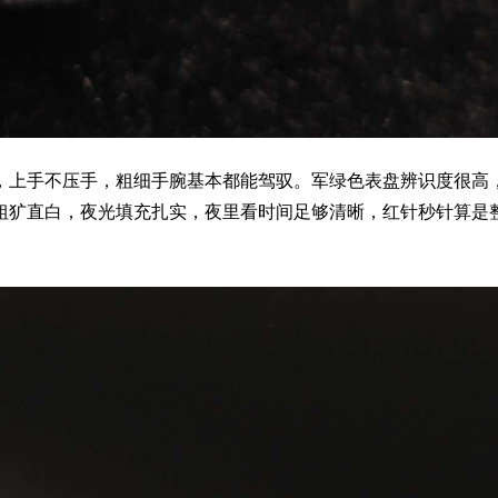
径，上手不压手，粗细手腕基本都能驾驭。军绿色表盘辨识度很高，
粗犷直白，夜光填充扎实，夜里看时间足够清晰，红针秒针算是