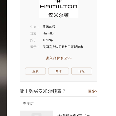
中文：
汉米尔顿
英文：
Hamilton
始于：
1892年
源于：
美国宾夕法尼亚州兰开斯特市
进入品牌专区>>
腕表
商铺
论坛
哪里购买汉米尔顿表？
更多>
专卖店
大连锦华钟表（友谊商城店）