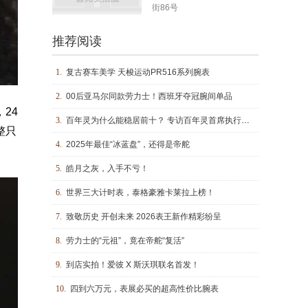
街86号
推荐阅读
1.
复古赛车美学 天梭运动PR516系列腕表
2.
00后亚马尔同款劳力士！西班牙夺冠腕间单品
24
3.
百年灵为什么能稳居前十？ 专访百年灵首席执行官乔治·科恩
整只
4.
2025年最佳“冰蓝盘”，还得是帝舵
5.
皓月之灰，入手不亏！
6.
世界三大计时表，泰格豪雅卡莱拉上榜！
7.
致敬历史 开创未来 2026表王新作精彩纷呈
8.
劳力士的“元祖”，竟在帝舵“复活”
9.
到店实拍！爱彼 X 斯沃琪联名首发！
10.
四到六万元，表展必买的超高性价比腕表