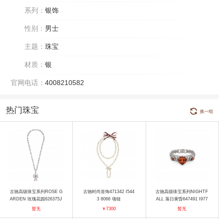
系列：
银饰
性别：
男士
主题：
珠宝
材质：
银
官网电话：
4008210582
热门珠宝
换一组
古驰高级珠宝系列ROSE G
古驰时尚首饰471342 I544
古驰高级珠宝系列NIGHTF
ARDEN 玫瑰花园626375J
3 8066 项链
ALL 落日黄昏647491 I977
85689066 660249I19V290
7 9037 戒指
暂无
￥7300
暂无
41 项链