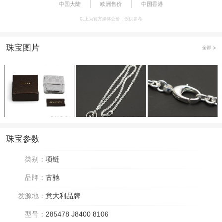
中国大陆
欧洲售价
中国香港
以上为官方媒体公价，仅供参考
珠宝图片
全部
珠宝参数
类别：
项链
品牌：
古驰
发源地：
意大利品牌
型号：
285478 J8400 8106