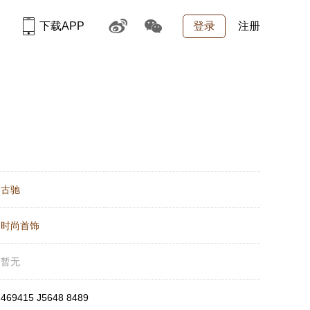
下载APP
登录
注册
：
古驰
：
时尚首饰
：
暂无
：
469415 J5648 8489