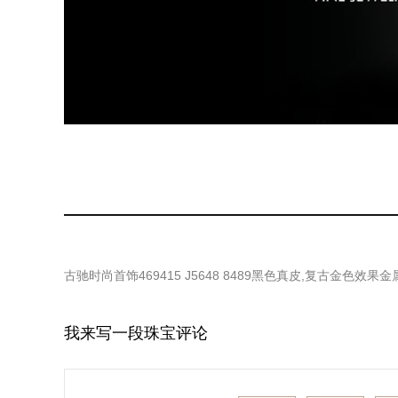
古驰时尚首饰469415 J5648 8489黑色真皮,复古金色效果
我来写一段珠宝评论