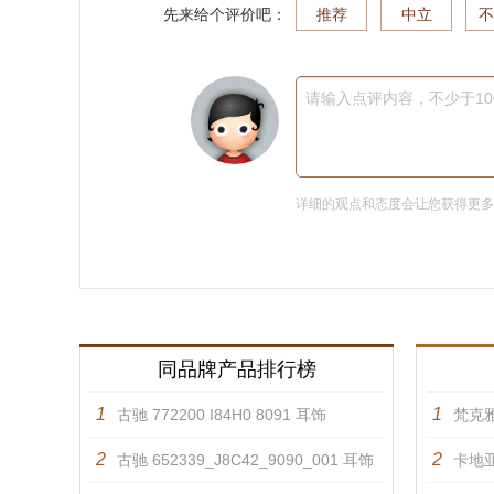
先来给个评价吧：
推荐
中立
不
请输入点评内容，不少于1
详细的观点和态度会让您获得更
同品牌产品排行榜
1
1
古驰 772200 I84H0 8091 耳饰
梵克雅
2
2
古驰 652339_J8C42_9090_001 耳饰
卡地亚