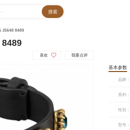
..
5 J5648 8489
8489
喜欢
我要点评
基本参数
品牌
系列
性别
型号