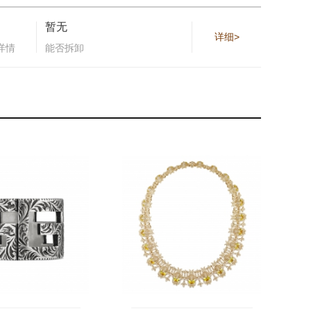
暂无
详细>
详情
能否拆卸