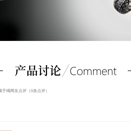
金属手镯
网友点评（
0
条点评）