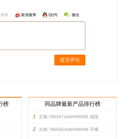
号登录：
新浪微博
QQ号
微信
提交评论
行榜
同品牌最新产品排行榜
1
古驰 786547JAAHW8096 戒指
2
古驰 786556JAAHW8096 手镯