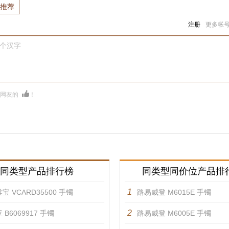
推荐
注册
更多帐
0个汉字
多网友的
！
同类型产品排行榜
同类型同价位产品排
1
宝 VCARD35500 手镯
路易威登 M6015E 手镯
2
 B6069917 手镯
路易威登 M6005E 手镯