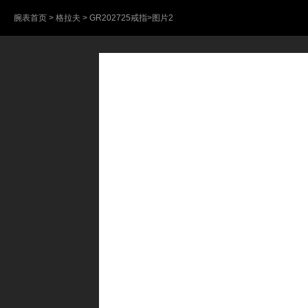
腕表首页
>
格拉夫
>
GR202725戒指
>图片2