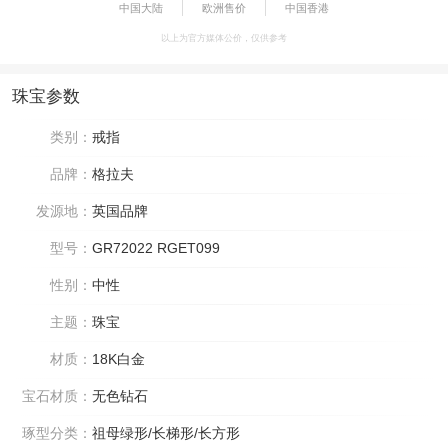
中国大陆
欧洲售价
中国香港
以上为官方媒体公价，仅供参考
珠宝参数
类别：
戒指
品牌：
格拉夫
发源地：
英国品牌
型号：
GR72022 RGET099
性别：
中性
主题：
珠宝
材质：
18K白金
宝石材质：
无色钻石
琢型分类：
祖母绿形/长梯形/长方形