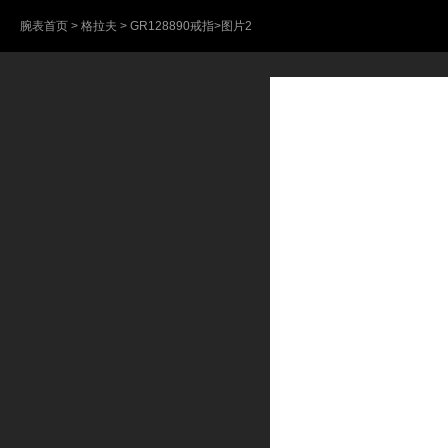
腕表首页
>
格拉夫
>
GR128890戒指
>图片2