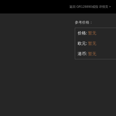
返回 GR128890戒指 详情页 >
参考价格：
价格:
暂无
欧元:
暂无
港币:
暂无