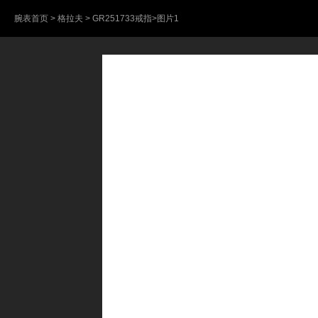
腕表首页
>
格拉夫
>
GR251733戒指
>图片1