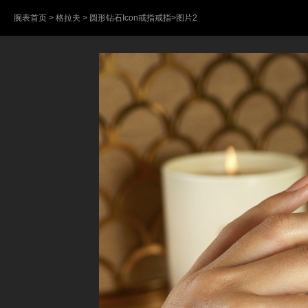
腕表首页
>
格拉夫
>
圆形钻石Icon戒指戒指
>图片2