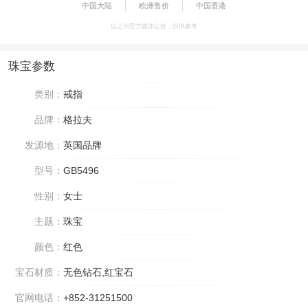
中国大陆
欧洲售价
中国香港
以上为官方媒体公价，仅供参考
珠宝参数
类别：
戒指
品牌：
格拉夫
发源地：
英国品牌
型号：
GB5496
性别：
女士
主题：
珠宝
颜色：
红色
宝石材质：
无色钻石,红宝石
官网电话：
+852-31251500