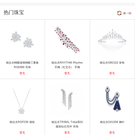
热门珠宝
换一组
格拉夫蝴蝶缱绻蝴蝶三重奏
格拉夫RHYTHM Rhythm
格拉夫GM2116 发饰
RGE869 耳饰
手镯（红宝石） 手镯
暂无
暂无
暂无
格拉夫RGP236 项链
格拉夫TRIBAL Tribal系列
格拉夫GA1006 胸针
圆形钻石耳环 耳饰
暂无
暂无
暂无