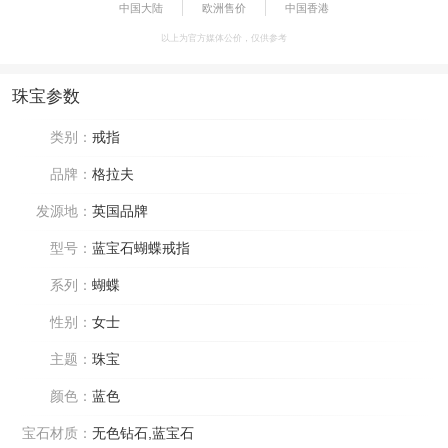
中国大陆
欧洲售价
中国香港
以上为官方媒体公价，仅供参考
珠宝参数
类别：
戒指
品牌：
格拉夫
发源地：
英国品牌
型号：
蓝宝石蝴蝶戒指
系列：
蝴蝶
性别：
女士
主题：
珠宝
颜色：
蓝色
宝石材质：
无色钻石,蓝宝石