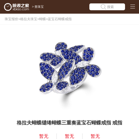
>
查珠宝
搜索
珠宝报价
>
格拉夫珠宝
>
蝴蝶
>
蓝宝石蝴蝶戒指
格拉夫蝴蝶缱绻蝴蝶三重奏蓝宝石蝴蝶戒指 戒指
暂无
暂无
暂无