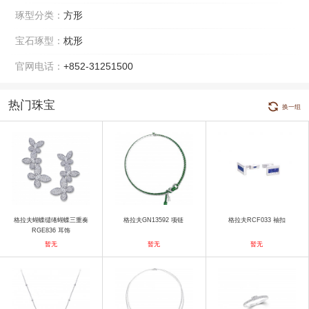
琢型分类：
方形
宝石琢型：
枕形
官网电话：
+852-31251500
热门珠宝
换一组
格拉夫蝴蝶缱绻蝴蝶三重奏
格拉夫GN13592 项链
格拉夫RCF033 袖扣
RGE836 耳饰
暂无
暂无
暂无