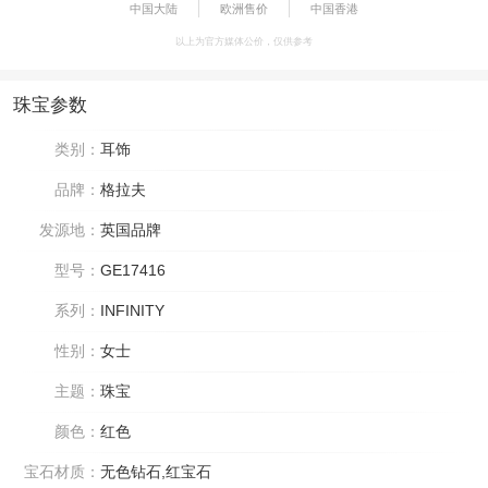
中国大陆
欧洲售价
中国香港
以上为官方媒体公价，仅供参考
珠宝参数
类别：
耳饰
品牌：
格拉夫
发源地：
英国品牌
型号：
GE17416
系列：
INFINITY
性别：
女士
主题：
珠宝
颜色：
红色
宝石材质：
无色钻石,红宝石