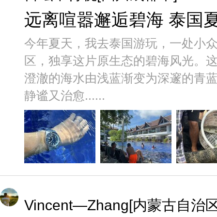
远离喧嚣邂逅碧海 泰国
今年夏天，我去泰国游玩，一处小
区，独享这片原生态的碧海风光。
澄澈的海水由浅蓝渐变为深邃的青
静谧又治愈......
Vincent—Zhang[内蒙古自