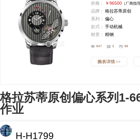
价格：
￥96500
（厂商指
品牌：
格拉苏蒂原创
系列：
偏心
款式：
手动机械
材质：
精钢
847
3
98
腕表详情
>>
格拉苏蒂原创偏心系列1-66-0
作业
H-H1799