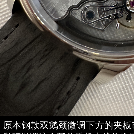
原本钢款双鹅颈微调下方的夹板