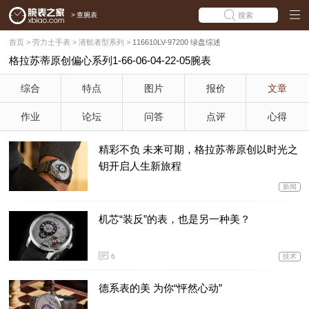
>
查腕表
搜索
首页
>
劳力士手表
>
潜航者型系列
>
116610LV-97200 绿盘综述
格拉苏蒂原创偏心系列1-66-06-04-22-05腕表
综合
特点
图片
报价
文章
作业
论坛
问答
点评
心得
精彩不负 未来可期，格拉苏蒂原创以时光之
钥开启人生新旅程
新闻
机芯“装反”的表，也是另一种美？
6
技术
德系表的美 为你“怦然心动”