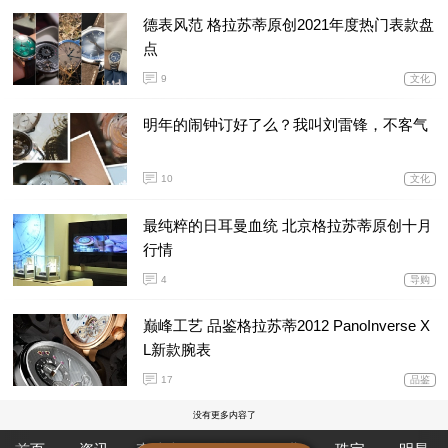
德表风范 格拉苏蒂原创2021年度热门表款盘
点
9
文化
明年的闹钟订好了么？我叫刘雷锋，不客气
10
文化
最纯粹的日耳曼血统 北京格拉苏蒂原创十月
行情
4
导购
巅峰工艺 品鉴格拉苏蒂2012 PanoInverse X
L新款腕表
17
品鉴
没有更多内容了