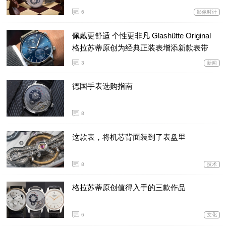
6
影像时计
佩戴更舒适 个性更非凡 Glashütte Original
格拉苏蒂原创为经典正装表增添新款表带
3
新闻
德国手表选购指南
8
这款表，将机芯背面装到了表盘里
8
技术
格拉苏蒂原创值得入手的三款作品
6
文化