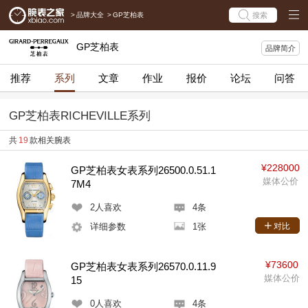
>
品牌大全
>
GP芝柏表
搜索
GP芝柏表
品牌简介
推荐
系列
文章
作业
报价
论坛
问答
GP芝柏表RICHEVILLE系列
共
19
款相关腕表
¥228000
GP芝柏表女表系列26500.0.51.1
媒体公价
7M4
2
人喜欢
4条
详细参数
1张
对比
¥73600
GP芝柏表女表系列26570.0.11.9
媒体公价
15
0
人喜欢
4条