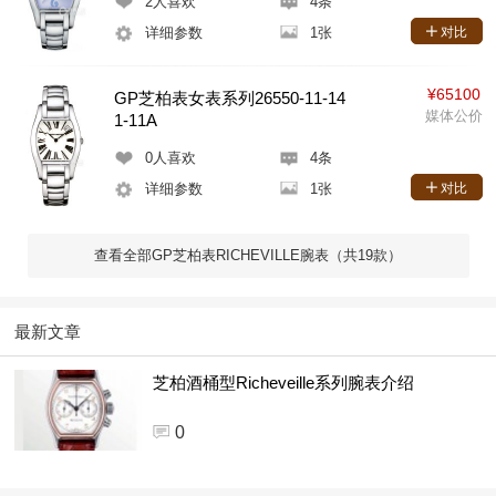
2
人喜欢
4条
详细参数
1张
对比
¥65100
GP芝柏表女表系列26550-11-14
媒体公价
1-11A
0
人喜欢
4条
详细参数
1张
对比
查看全部GP芝柏表RICHEVILLE腕表（共19款）
最新文章
芝柏酒桶型Richeveille系列腕表介绍
0