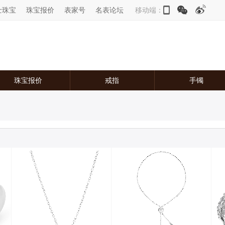
士珠宝
珠宝报价
表家号
名表论坛
移动端：
珠宝报价
戒指
手镯