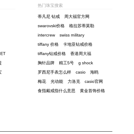
热门珠宝搜索
蒂凡尼 钻戒
周大福官方网
swarovski价格
格拉苏蒂莫勒
intercrew
swiss military
tiffany 价格
卡地亚钻戒价格
ET
tiffany钻戒价格
香港周大福
提
胸针品牌
精工5号
g shock
宝
罗西尼手表怎么样
casio
海鸥
梅花
光动能
力洛克
casio官网
食指戴戒指什么意思
黄金首饰价格