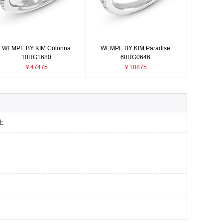
WEMPE BY KIM Colonna
WEMPE BY KIM Paradise
10RG1680
60RG0646
￥47475
￥10875
上