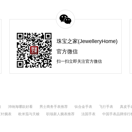
珠宝之家(JewelleryHome)
官方微信
扫一扫立即关注官方微信
表
沛纳海哪款好看
男士商务手表推荐
钛合金手表
飞行手表
真皮手
大三针腕表
欧米茄与天梭
职场新人腕表推荐
法国手表
中国手表品牌排行