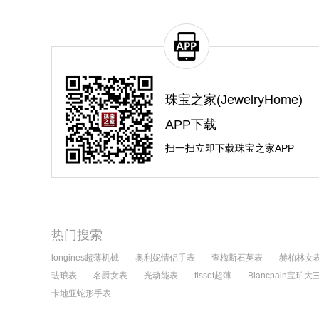
珠宝之家(JewelryHome)
APP下载
扫一扫立即下载珠宝之家APP
热门搜索
longines超薄机械
奥利妮情侣手表
查梅斯石英表
赫柏林女
珐琅表
名爵女表
光动能表
tissot超薄
Blancpain宝珀
卡地亚蛇形手表