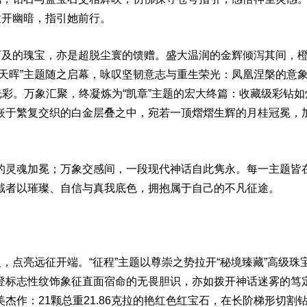
拨开幽暗，指引她前行。
可及的瑰宝，亦是超脱尘寰的馈赠。盛大温润的金辉倾泻其间，
天晖”主题随之启幕，咏叹坚韧意志与重生荣光：凤凰涅槃的意
彩。万象汇聚，终凝炼为“凯章”主题的宏大终篇：收藏级彩钻如
嵌于繁复交织的白金层叠之中，宛若一顶熠熠生辉的月桂冠冕，
灵魂加冕；万象交感间，一段现代神话自此隽永。每一主题皆
戴者以璀璨、自信与真我底色，拥抱属于自己的不凡征途。
，点亮远征开端。“征程”主题以尊崇之势拉开“秘境臻藏”高级珠
登标志性纹饰象征直面宿命的无畏胆识，亦如拨开神话迷雾的笃
作：21颗总重21.86克拉的艳红色红宝石，在长阶梯形切割