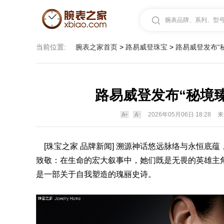
腕表品牌、系列、型号.
当前位置:
腕表之家首页
>
路易威登珠宝
>
路易威登发布“秘境
路易威登发布“秘境臻藏”
2026年05月06日 18:28
来
[珠宝之家 品牌新闻] 溯源神话悠远脉络与永恒底蕴
致敬：在生命的宏大叙事中，她们既是无畏的英雄主
是一部关于自我塑造的瑰丽史诗。