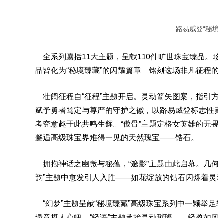
路易威登“秘境臻
全系列囊括11大主题，呈献110件旷世珠宝臻品。珍
品皆化为“秘境臻藏”的闪耀篇章，铭刻这场非凡征程
壮阔征程自“征程”主题开启。灵动箭矢图案，指引方
赋予勇者笃定与尊严的守护之徽，以路易威登标志性
考究意趣于此共鸣生辉。“傲骨”主题定格女英雄的无
邂逅高级珠宝界难得一见的天然瑰宝——锆石。
拥抱神话之幽微与秘蕴，“邃影”主题由此启幕。几
韵”主题中愈发引人入胜——如花绽放的钻石闪烁着
“幻梦”主题呈献“秘境臻藏”高级珠宝系列中一颗举足
绿意摄人心魄。“轻语”主题承接灵动璀璨——轻盈如