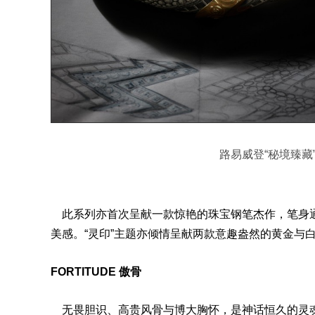
路易威登“秘境臻藏” 
此系列亦首次呈献一款惊艳的珠宝钢笔杰作，笔身通
美感。“灵印”主题亦倾情呈献两款意趣盎然的黄金与
FORTITUDE 傲骨
无畏胆识、高贵风骨与博大胸怀，是神话恒久的灵魂