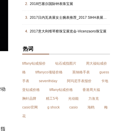
2.
2018巴塞尔国际钟表珠宝展
3.
2017日内瓦表展女士腕表推荐_2017 SIHH表展最美女表|腕表之家
4.
2017意大利维琴察珠宝展览会-Vicenzaoro珠宝展
热词
tiffany钻戒报价
钻石戒指图片
周大福钻戒价
格
tiffanyco项链价格
英纳格手表
guess
手表
sevenfriday
阿玛尼手表报价
卡地
律动
亚钻戒价格
tiffany钻戒价格
香港周大福
胸针品牌
精工5号
光动能
力洛克
casio官网
g shock
casio
海鸥
梅
花
，指