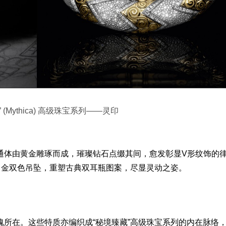
(Mythica) 高级珠宝系列——灵印
体由黄金雕琢而成，璀璨钻石点缀其间，愈发彰显V形纹饰的
白金双色
吊坠
，重塑古典双耳瓶图案，尽显灵动之姿。
所在。这些特质亦编织成“秘境臻藏”高级珠宝系列的内在脉络