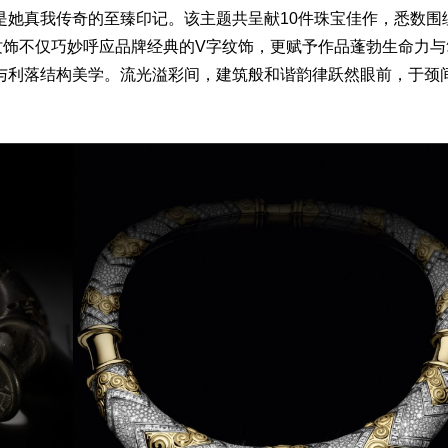
是她真我传奇的至臻印记。该主题共呈献10件珠宝佳作，悉数围
纹饰不仅巧妙呼应品牌经典的V字纹饰，更赋予作品蓬勃生命力与
与利落结构美学。流光溢彩间，建筑般和谐韵律跃然眼前，于颈