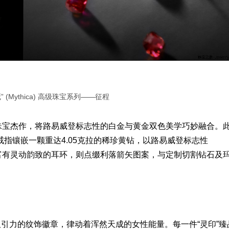
 (Mythica) 高级珠宝系列——征程
珠宝杰作，将路易威登标志性的白金与黄金双色美学巧妙融合。
戒指
镶嵌一颗重达4.05克拉的稀珍黄钻，以路易威登标志性
富有灵动韵致的
耳环
，则点缀利落箭矢图案，与定制切割钻石及
引力的纹饰徽章，律动着浑然天成的女性能量。每一件“灵印”臻