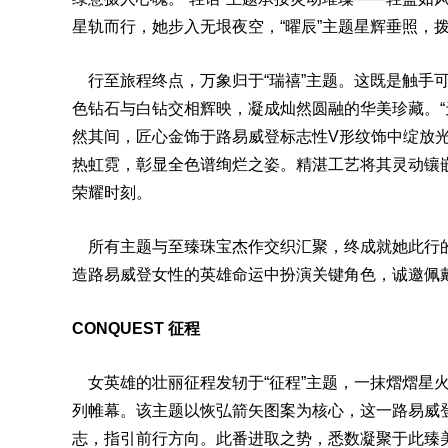
星轨而行，她步入无垠夜空，“曜辰”主题星辉垂照，
行至旅程终点，万象归于“瑞禧”主题。这既是触手
色钻石与白钻交相辉映，凝成灿然圆融的华美珍藏。“
然其间，匠心金饰于路易威登标志性V形纹饰中绽放光
热虹霓，彰显全色谱绚烂之姿。精湛工艺将其灵动镶
荣耀时刻。
所有主题与至臻珠宝杰作交织汇聚，终成就她此行的
造路易威登女性的英雄命运中扮演关键角色，诚邀佩
CONQUEST 征程
女英雄的壮丽征程发轫于“征程”主题，一抹熠熠星火
列帷幕。该主题以恢弘箭矢图案为核心，这一路易威
志，指引前行方向。此番进取之势，悉数凝聚于此臻美杰