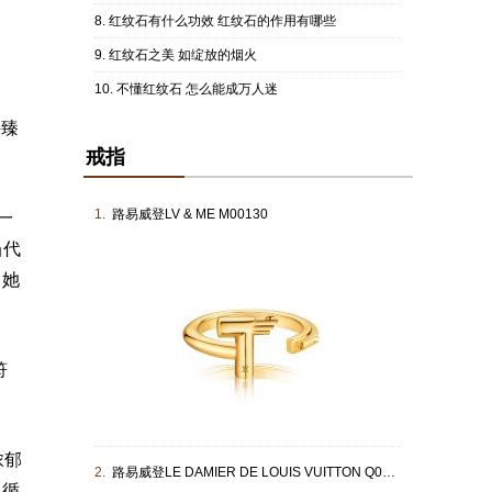
红纹石有什么功效 红纹石的作用有哪些
红纹石之美 如绽放的烟火
不懂红纹石 怎么能成万人迷
件臻
戒指
1.
路易威登LV & ME M00130
一
当代
，她
符
浓郁
2.
路易威登LE DAMIER DE LOUIS VUITTON Q0K18F
。循