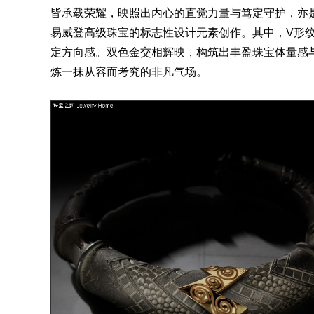
皆承载荣耀，映照出内心的直觉力量与笃定守护，亦
易威登高级珠宝的标志性设计元素创作。其中，V形
定方向感。双色金交相辉映，构筑出丰盈珠宝体量感
炼一抹从容而考究的非凡气场。