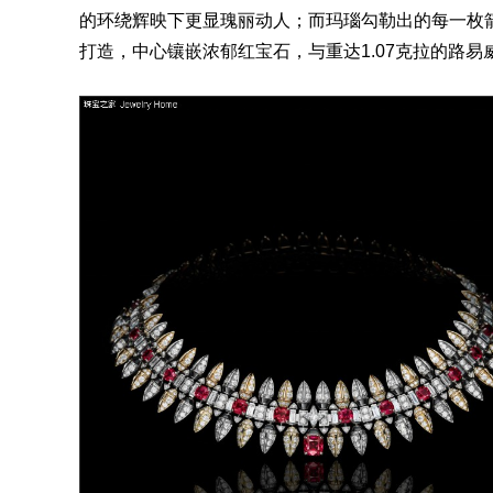
的环绕辉映下更显瑰丽动人；而玛瑙勾勒出的每一枚
打造，中心镶嵌浓郁红宝石，与重达1.07克拉的路易