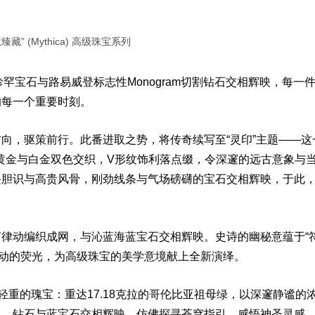
藏” (Mythica) 高级珠宝系列
罕宝石与路易威登标志性Monogram切割钻石交相辉映，每一
的每一个重要时刻。
向，驱策前行。此番进取之势，将传奇续写至“灵印”主题——这
黄金与白金双色交织，V形纹饰利落点缀，令深邃的远古意象与
畏胆识与高贵风骨，刚劲线条与气场磅礴的宝石交相辉映，于此
何律动编织成网，与沁蓝海蓝宝石交相辉映。史诗的幽秘意蕴于“
灵动的荧光，为高级珠宝的美学意境献上全新演绎。
轻重的瑰宝：重达17.18克拉的哥伦比亚祖母绿，以深邃静谧的
风，钻石与蓝宝石交相辉映，仿佛探寻苍穹指引，感悟神圣灵感