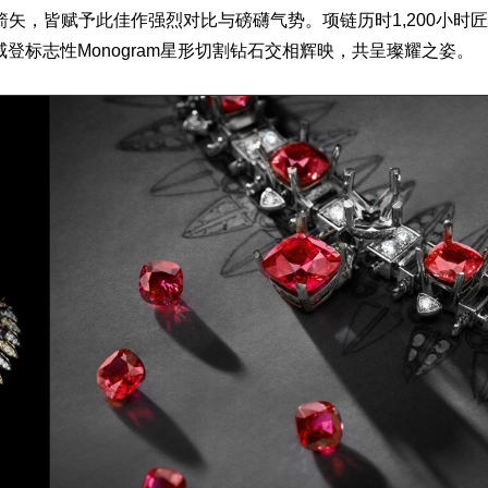
箭矢，皆赋予此佳作强烈对比与磅礴气势。
项链
历时1,200小时
威登标志性Monogram星形切割钻石交相辉映，共呈璨耀之姿。