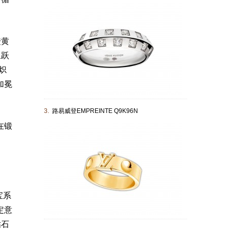
橙黄
象跃
炽
加冕
3.
路易威登EMPREINTE Q9K96N
在锻
宝系
定意
钻石