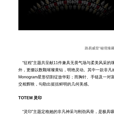
路易威登“秘境臻藏”
“征程”主题共呈献11件兼具无畏气场与柔美风采的
外，更缀以数颗璀璨黄钻，明艳灵动。其中一款非凡
Monogram星形切割绽放华彩；而
胸针
、
手链
及一对
交相辉映，勾勒出挺括鲜明的几何美感。
TOTEM 灵印
“灵印”主题定格她的非凡神采与刚劲风骨，是极具吸