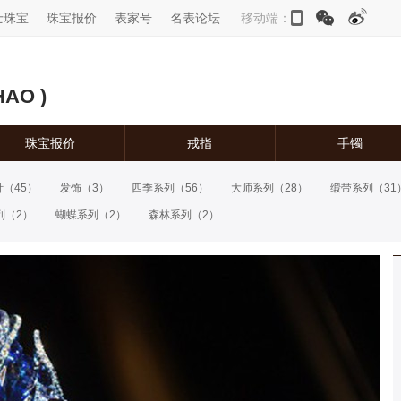
士珠宝
珠宝报价
表家号
名表论坛
移动端：
AO )
珠宝报价
戒指
手镯
针
（45）
发饰
（3）
四季系列
（56）
大师系列
（28）
缎带系列
（31
列
（2）
蝴蝶系列
（2）
森林系列
（2）