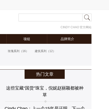
CINDY CHAO 官方网站
项链
品牌简介
）
玫瑰系列
（16）
建筑系列
（12）
热门文章
这些宝藏“国货”珠宝，倪妮赵丽颖都被种
草
Cindy Chao：上一个15年是证明，下一个