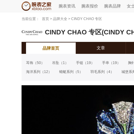
腕表资讯
腕表报价
腕表品牌
女
当前位置：
首页
>
品牌大全
>
CINDY CHAO 专区
CINDY CHAO 专区(CINDY CH
文章
品牌首页
耳饰
（50）
吊坠
（1）
手链
（19）
手串
（19）
胸
海洋系列
（12）
蜻蜓系列
（5）
羽毛系列
（4）
城堡系