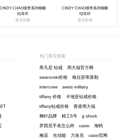
CINDY CHAO缎带系列蝴蝶
CINDY CHAO缎带系列蝴蝶
结耳环
结耳环
暂无价格
暂无价格
热门珠宝搜索
蒂凡尼 钻戒
周大福官方网
swarovski价格
格拉苏蒂莫勒
intercrew
swiss military
tiffany 价格
卡地亚钻戒价格
ET
tiffany钻戒价格
香港周大福
提
胸针品牌
精工5号
g shock
宝
罗西尼手表怎么样
casio
海鸥
梅花
光动能
力洛克
casio官网