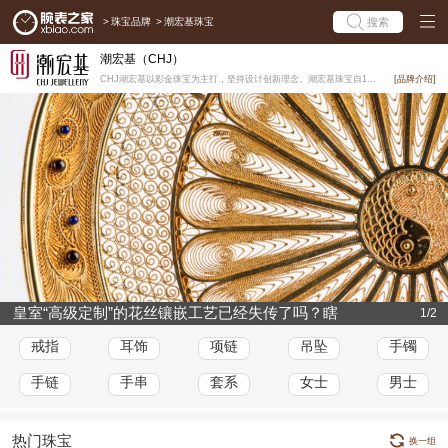
>
珠宝品牌
>
潮宏基珠宝
搜索
潮宏基（CHJ）
CHJ潮宏基以彩金珠宝为主打，坚持设计创新理念。潮宏基珠宝自1997年创立以来，不断为中国消费者打造...
[品牌介绍]
皇室“高级定制”的花丝镶嵌工艺已经失传了吗？瞎
1/2
说！
戒指
耳饰
项链
吊坠
手镯
手链
手串
套系
女士
男士
热门珠宝
换一组