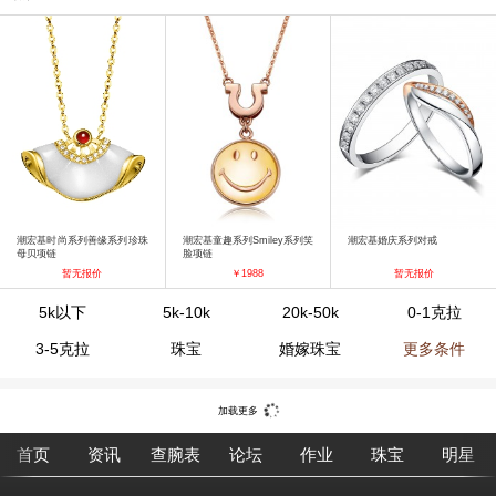
潮宏基时尚系列善缘系列珍珠
潮宏基童趣系列Smiley系列笑
潮宏基婚庆系列对戒
母贝项链
脸项链
暂无报价
￥1988
暂无报价
5k以下
5k-10k
20k-50k
0-1克拉
3-5克拉
珠宝
婚嫁珠宝
更多条件
加载更多
首页
资讯
查腕表
论坛
作业
珠宝
明星