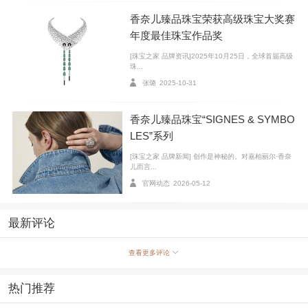
香奈儿臻品珠宝荣获高级珠宝大奖赛
年度最佳珠宝作品奖
[珠宝之家 品牌资讯]2025年10月25日，全球首届高级
珠...
张璐
2025-10-31
Omega 欧米茄 碟飞名典系列 女士腕表
香奈儿臻品珠宝“SIGNES & SYMBO
LES”系列
如果说欧米茄海马系列Aqua Terra珠宝腕表是成熟女
[珠宝之家 品牌新闻] 创作是神秘的。对嘉柏丽尔·香奈
性的优选，那么全新碟飞名典系列女士腕表的面世则更
儿而言...
为年轻化。系列在经典的设计中融入诸多现代时尚的美
官网动态
2026-05-12
学元素，比如纤薄表壳、经典罗马小时的刻度。表壳两
侧用钻石呈现迷人曲线，表冠则由5个欧米茄品牌标识交
最新评论
叠构成精致又独特的花朵图案。图案以红色液态陶瓷打
造，花蕊镶有一颗钻石。腕表的镜面表背则饰有“Her Tim
查看更多评论
e”花卉图案，搭载欧米茄4061机芯为腕表。9种不同款式
热门推荐
也提供了更多选择。