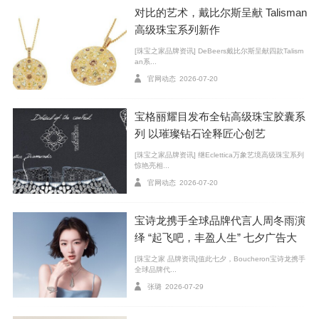
Chanel 香奈儿
对比的艺术，戴比尔斯呈献 Talisman
高级珠宝系列新作
[珠宝之家品牌资讯] DeBeers戴比尔斯呈献四款Talism
an系...
官网动态
2026-07-20
宝格丽耀目发布全钻高级珠宝胶囊系
列 以璀璨钻石诠释匠心创艺
[珠宝之家品牌资讯] 继Eclettica万象艺境高级珠宝系列
惊艳亮相...
官网动态
2026-07-20
宝诗龙携手全球品牌代言人周冬雨演
Chanel 香奈儿 J12 Untiltled腕表
绎 “起飞吧，丰盈人生” 七夕广告大
片
[珠宝之家 品牌资讯]值此七夕，Boucheron宝诗龙携手
Chanel香奈儿的J12相信大家都不陌生，2000年第一
全球品牌代...
款黑色高科技精密陶瓷J12横空出世，这不仅是材质上的
张璐
2026-07-29
突破，同样也打破了男女腕表的界线。简约的设计、经