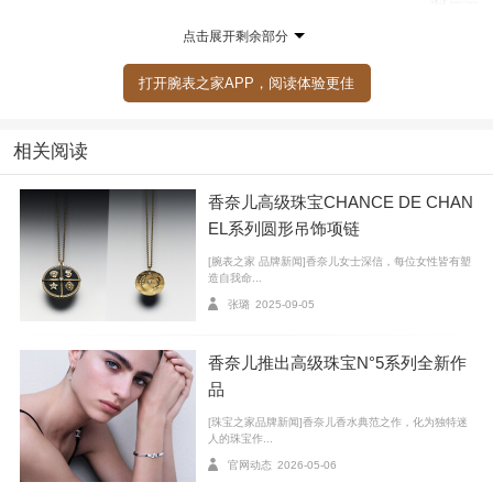
Omega 欧米茄 海马系列 Aqua Terra珠宝腕表
点击展开剩余部分
打开腕表之家APP，阅读体验更佳
此外欧米茄海马系列Aqua Terra珠宝腕表提供多种表
款选择，上面两款以Sedna® 18K金打造出38毫米对称式
表壳，并搭配镶钻表圈。腕表的指针亦由Sedna® 18K金
相关阅读
制成，小时刻度则各镶嵌一颗榄尖形切割红宝石或蓝宝
香奈儿高级珠宝CHANCE DE CHAN
石，并且分别配备红/蓝色光亮皮表带。表盘上Sedna® 1
EL系列圆形吊饰项链
8K金材质的波纹、Sedna® 18K金搭配191颗钻石组成的
[腕表之家 品牌新闻]香奈儿女士深信，每位女性皆有塑
波纹以及银色玑镂的波纹交织浮动，展示海洋的律动。
造自我命...
系列腕表都搭载的是欧米茄8807至臻天文台机芯。
张璐
2025-09-05
香奈儿推出高级珠宝N°5系列全新作
品
[珠宝之家品牌新闻]香奈儿香水典范之作，化为独特迷
人的珠宝作...
官网动态
2026-05-06