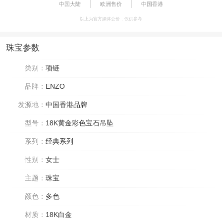
中国大陆
欧洲售价
中国香港
以上为官方媒体公价，仅供参考
珠宝参数
类别：
项链
品牌：
ENZO
发源地：
中国香港品牌
型号：
18K黄金彩色宝石吊坠
系列：
经典系列
性别：
女士
主题：
珠宝
颜色：
多色
材质：
18K白金