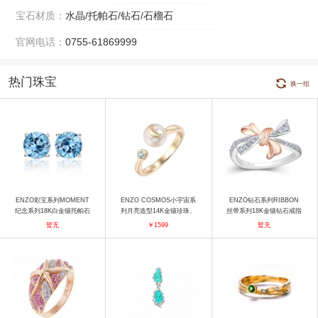
宝石材质：
水晶/托帕石/钻石/石榴石
官网电话：
0755-61869999
热门珠宝
换一组
ENZO彩宝系列MOMENT
ENZO COSMOS小宇宙系
ENZO钻石系列RIBBON
纪念系列18K白金镶托帕石
列月亮造型14K金镶珍珠、
丝带系列18K金镶钻石戒指
耳钉 耳饰
托帕石戒指 戒指
戒指
暂无
￥1599
暂无