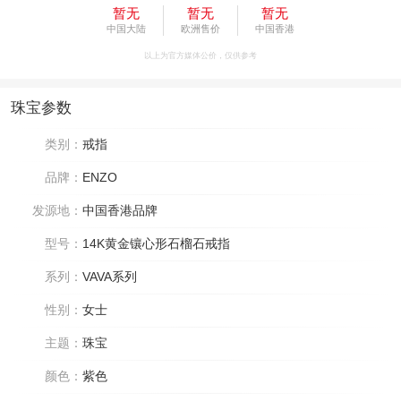
暂无
暂无
暂无
中国大陆
欧洲售价
中国香港
以上为官方媒体公价，仅供参考
珠宝参数
类别：
戒指
品牌：
ENZO
发源地：
中国香港品牌
型号：
14K黄金镶心形石榴石戒指
系列：
VAVA系列
性别：
女士
主题：
珠宝
颜色：
紫色