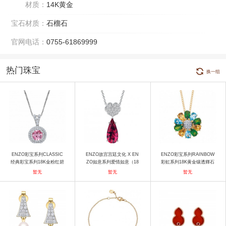
材质：
14K黄金
宝石材质：
石榴石
官网电话：
0755-61869999
热门珠宝
换一组
ENZO彩宝系列CLASSIC
ENZO故宫宫廷文化 X EN
ENZO彩宝系列RAINBOW
经典彩宝系列18K金粉红碧
ZO如意系列爱情如意（18
彩虹系列18K黄金镶透輝石
玺系列吊坠 吊坠
K金镶红碧玺钻石项链） 项
黃晶托帕石及钻石吊坠 吊
暂无
暂无
暂无
链
坠