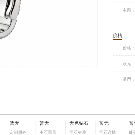
主题
价格
价格
欧元
港币
暂无
暂无
无色钻石
暂无
暂
定制服务
主石重量
宝石材质
宝石详情
能