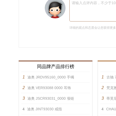
请输入点评内容，不少于1
详细的观点和态度会让您获得更
同品牌产品排行榜
1
1
迪奥 JRDV95160_0000 手镯
古驰 7
2
2
迪奥 VER93088 0000 耳饰
梵克雅
3
3
迪奥 JSCR93031_0000 项链
蒂芙尼 
4
迪奥 JINT93030 戒指
4
CHAU