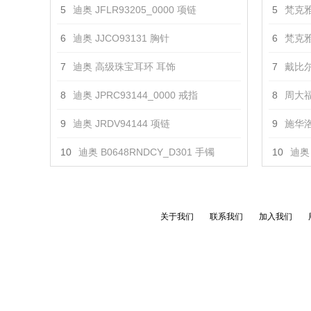
5
迪奥 JFLR93205_0000 项链
5
梵克雅
6
迪奥 JJCO93131 胸针
6
梵克雅
7
迪奥 高级珠宝耳环 耳饰
7
戴比尔
8
迪奥 JPRC93144_0000 戒指
8
周大福
9
迪奥 JRDV94144 项链
9
施华洛
10
迪奥 B0648RNDCY_D301 手镯
10
迪奥 
关于我们
联系我们
加入我们