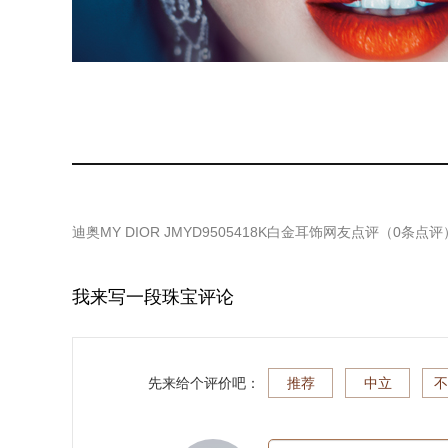
迪奥MY DIOR JMYD9505418K白金耳饰
网友点评（
0
条点评
我来写一段珠宝评论
先来给个评价吧：
推荐
中立
不