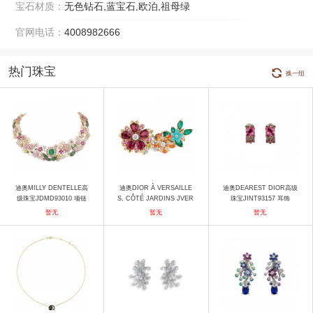
宝石材质：
无色钻石,蓝宝石,欧泊,祖母绿
官网电话：
4008982666
热门珠宝
换一组
迪奥MILLY DENTELLE高
迪奥DIOR À VERSAILLE
迪奥DEAREST DIOR高级
级珠宝JDMD93010 项链
S, CÔTÉ JARDINS JVER
珠宝JINT93157 耳饰
93078_0000 戒指
暂无
暂无
暂无