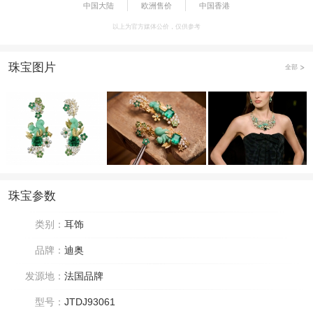
中国大陆
欧洲售价
中国香港
以上为官方媒体公价，仅供参考
珠宝图片
全部
珠宝参数
类别：
耳饰
品牌：
迪奥
发源地：
法国品牌
型号：
JTDJ93061