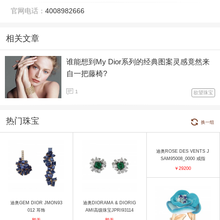
官网电话：
4008982666
相关文章
谁能想到My Dior系列的经典图案灵感竟然来
自一把藤椅?
1
欲望珠宝
热门珠宝
换一组
迪奥ROSE DES VENTS J
SAM95008_0000 戒指
￥29200
迪奥GEM DIOR JMON93
迪奥DIORAMA & DIORIG
012 耳饰
AMI高级珠宝JPRI93114
耳饰
暂无
暂无