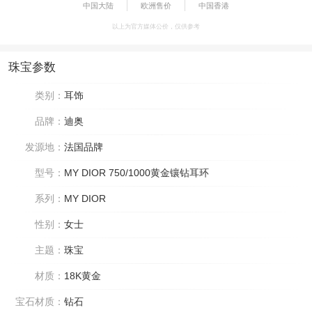
中国大陆
欧洲售价
中国香港
以上为官方媒体公价，仅供参考
珠宝参数
类别：
耳饰
品牌：
迪奥
发源地：
法国品牌
型号：
MY DIOR 750/1000黄金镶钻耳环
系列：
MY DIOR
性别：
女士
主题：
珠宝
材质：
18K黄金
宝石材质：
钻石