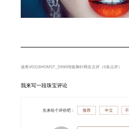
迪奥V0318HOMST_D990纯银胸针
网友点评（
0
条点评）
我来写一段珠宝评论
先来给个评价吧：
推荐
中立
不