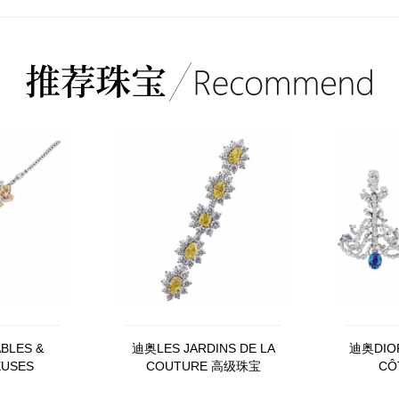
BLES &
迪奥LES JARDINS DE LA
迪奥DIOR
EUSES
COUTURE 高级珠宝
CÔ
_0000
JJCO93056
JVE