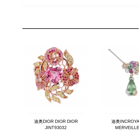
迪奥DIOR DIOR DIOR
迪奥INCROYA
JINT93032
MERVEILL
JFRU93104