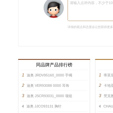
请输入点评内容，不少于1
详细的观点和态度会让您获得更
同品牌产品排行榜
1
1
迪奥 JRDV95160_0000 手镯
蒂芙尼
2
2
迪奥 VER93088 0000 耳饰
卡地
3
3
迪奥 JSCR93031_0000 项链
梵克雅宝
4
迪奥 JJCO93131 胸针
4
CHAUM