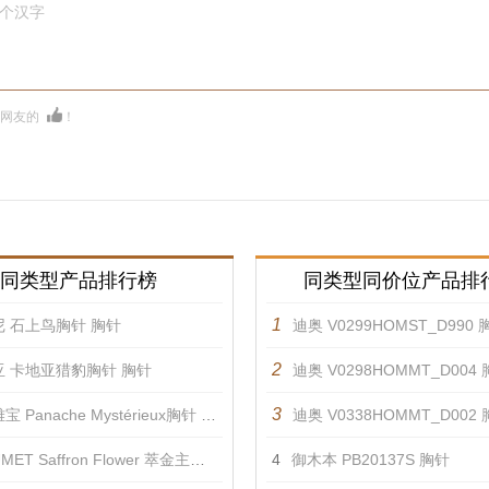
0个汉字
多网友的
！
同类型产品排行榜
同类型同价位产品排
1
 石上鸟胸针 胸针
迪奥 V0299HOMST_D990 
2
亚 卡地亚猎豹胸针 胸针
迪奥 V0298HOMMT_D004
3
 Panache Mystérieux胸针 胸针
迪奥 V0338HOMMT_D002
ET Saffron Flower 萃金主题胸针2 胸针
4
御木本 PB20137S 胸针