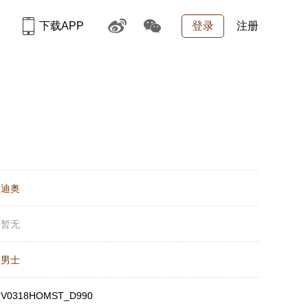
下载APP
登录
注册
：
迪奥
：
暂无
：
男士
：
V0318HOMST_D990