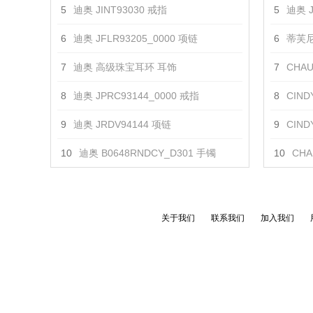
5
迪奥 JINT93030 戒指
5
迪奥 J
6
迪奥 JFLR93205_0000 项链
6
蒂芙尼 
7
迪奥 高级珠宝耳环 耳饰
7
CHAUM
8
迪奥 JPRC93144_0000 戒指
8
CINDY
9
迪奥 JRDV94144 项链
9
CIN
10
迪奥 B0648RNDCY_D301 手镯
10
CHA
关于我们
联系我们
加入我们