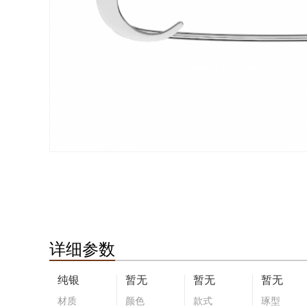
详细参数
纯银
暂无
暂无
暂无
材质
颜色
款式
琢型