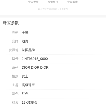
中国大陆
欧洲售价
中国香港
以上为官方媒体公价，仅供参考
珠宝参数
类别：
手镯
品牌：
迪奥
发源地：
法国品牌
型号：
JINT93015_0000
系列：
DIOR DIOR DIOR
性别：
女士
主题：
高级珠宝
颜色：
红色
材质：
18K玫瑰金