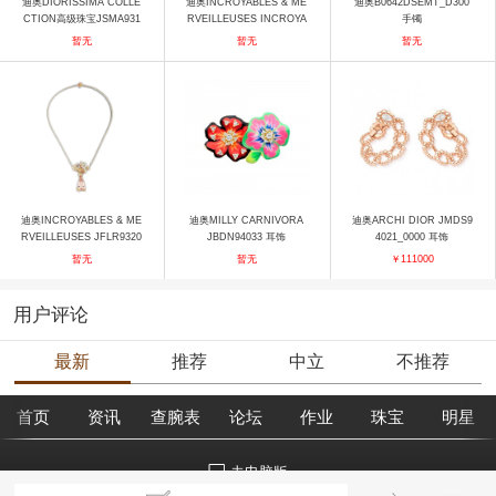
迪奥DIORISSIMA COLLE
迪奥INCROYABLES & ME
迪奥B0642DSEMT_D300
CTION高级珠宝JSMA931
RVEILLEUSES INCROYA
手镯
32 项链
BLES ET MERVEILLEUS
暂无
暂无
暂无
ES “AUDACIEUSE”戒指
戒指
迪奥INCROYABLES & ME
迪奥MILLY CARNIVORA
迪奥ARCHI DIOR JMDS9
RVEILLEUSES JFLR9320
JBDN94033 耳饰
4021_0000 耳饰
5_0000 项链
暂无
暂无
￥111000
用户评论
最新
推荐
中立
不推荐
首页
资讯
查腕表
论坛
作业
珠宝
明星
去电脑版