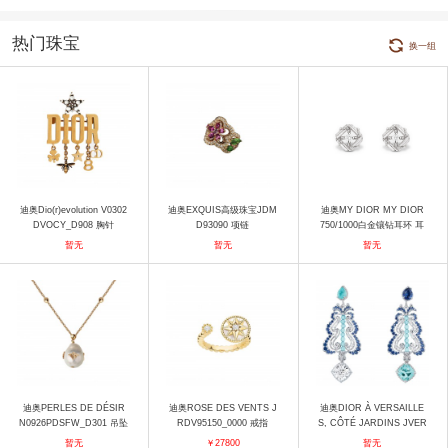
热门珠宝
换一组
迪奥Dio(r)evolution V0302
迪奥EXQUIS高级珠宝JDM
迪奥MY DIOR MY DIOR
DVOCY_D908 胸针
D93090 项链
750/1000白金镶钻耳环 耳
饰
暂无
暂无
暂无
迪奥PERLES DE DÉSIR
迪奥ROSE DES VENTS J
迪奥DIOR À VERSAILLE
N0926PDSFW_D301 吊坠
RDV95150_0000 戒指
S, CÔTÉ JARDINS JVER
93104 0000 耳饰
暂无
￥27800
暂无