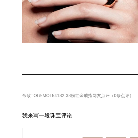
帝致TOI＆MOI 54182-38粉红金戒指
网友点评（
0
条点评）
我来写一段珠宝评论