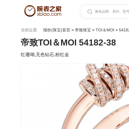
腕表品牌、系列、型号.
当前位置:
报价(珠宝)首页
>
帝致珠宝
>
TOI＆MOI
>
5418
帝致TOI＆MOI 54182-38
红珊瑚,无色钻石,粉红金