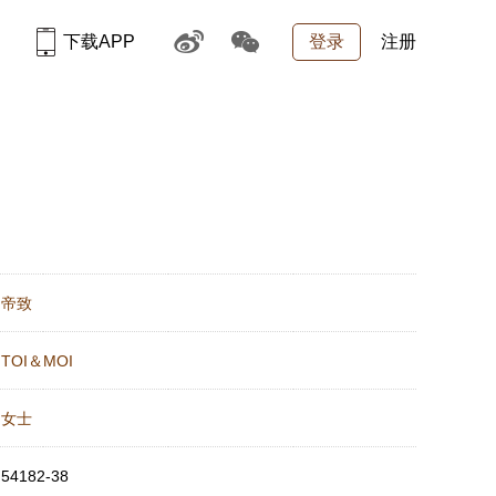
下载APP
登录
注册
：
帝致
：
TOI＆MOI
：
女士
：
54182-38