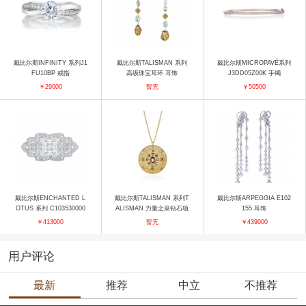
戴比尔斯INFINITY 系列J1
戴比尔斯TALISMAN 系列
戴比尔斯MICROPAVÉ系列
FU10BP 戒指
高级珠宝耳环 耳饰
J3DD05Z00K 手镯
￥29000
暂无
￥50500
戴比尔斯ENCHANTED L
戴比尔斯TALISMAN 系列T
戴比尔斯ARPEGGIA E102
OTUS 系列 C103530000
ALISMAN 力量之泉钻石项
155 耳饰
胸针
链 项链
￥413000
暂无
￥439000
用户评论
最新
推荐
中立
不推荐