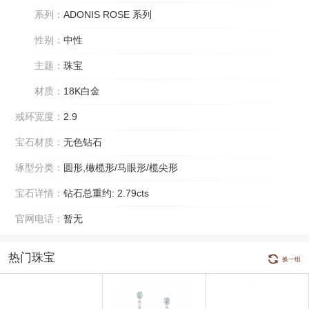
系列：
ADONIS ROSE 系列
性别：
中性
主题：
珠宝
材质：
18K白金
戒环宽度：
2.9
宝石材质：
无色钻石
琢型分类：
圆形,橄榄形/马眼形/榄尖形
宝石详情：
钻石总重约: 2.79cts
官网电话：
暂无
热门珠宝
换一组