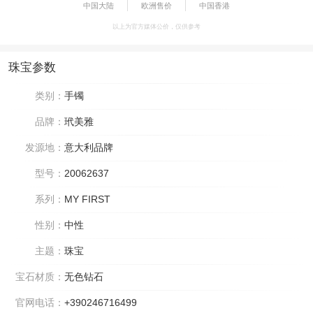
中国大陆
欧洲售价
中国香港
以上为官方媒体公价，仅供参考
珠宝参数
类别：
手镯
品牌：
玳美雅
发源地：
意大利品牌
型号：
20062637
系列：
MY FIRST
性别：
中性
主题：
珠宝
宝石材质：
无色钻石
官网电话：
+390246716499